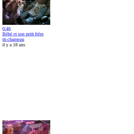
0:46
Bébé et son petit frère
tit-chameau
il y a 18 ans