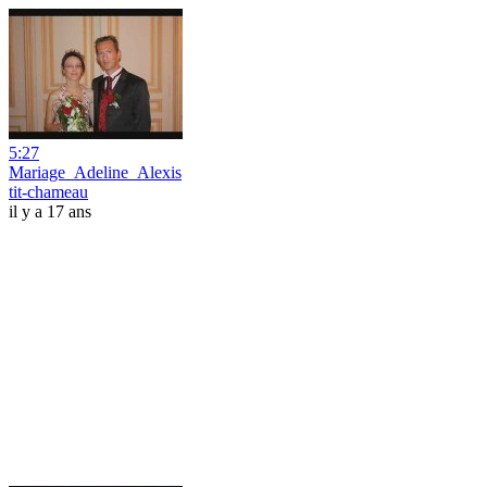
5:27
Mariage_Adeline_Alexis
tit-chameau
il y a 17 ans