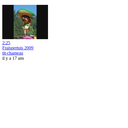
2:25
Fraispertuis 2009
tit-chameau
il y a 17 ans