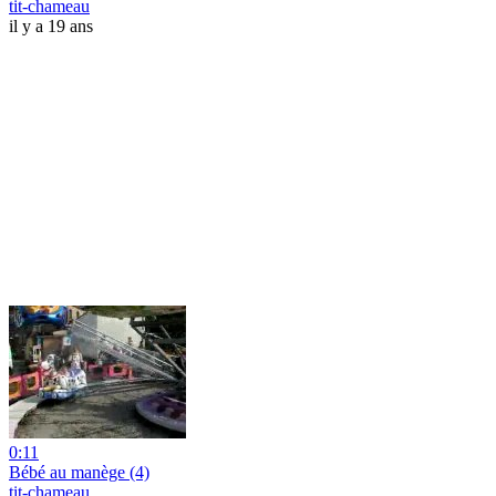
tit-chameau
il y a 19 ans
0:11
Bébé au manège (4)
tit-chameau