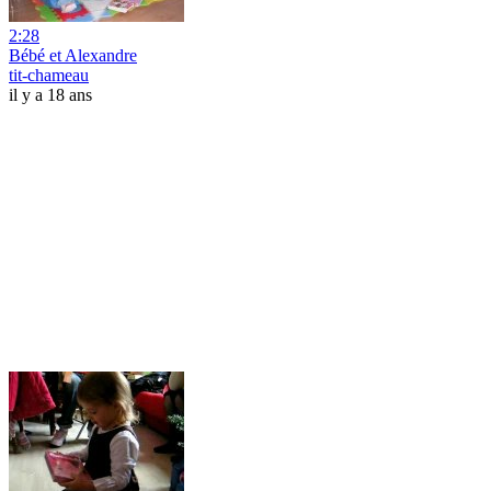
2:28
Bébé et Alexandre
tit-chameau
il y a 18 ans