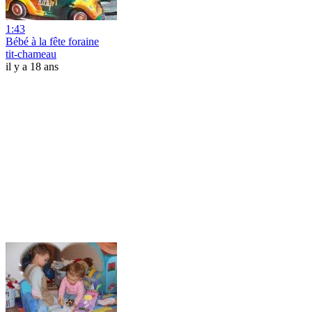
1:43
Bébé à la fête foraine
tit-chameau
il y a 18 ans