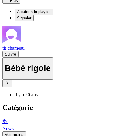
Plus
Ajouter à la playlist
Signaler
tit-chameau
Suivre
Bébé rigole
il y a 20 ans
Catégorie
🗞
News
Voir moins