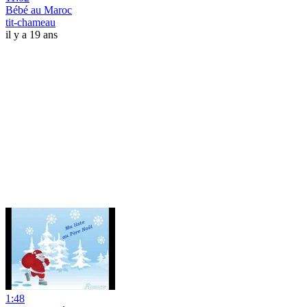
Bébé au Maroc
tit-chameau
il y a 19 ans
1:48