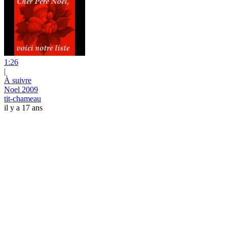
1:26
|
À suivre
Noel 2009
tit-chameau
il y a 17 ans