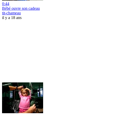
0:44
Bébé ouvre son cadeau
tit-chameau
il y a 18 ans