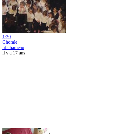
1:20
Chorale
tit-chameau
il y a 17 ans