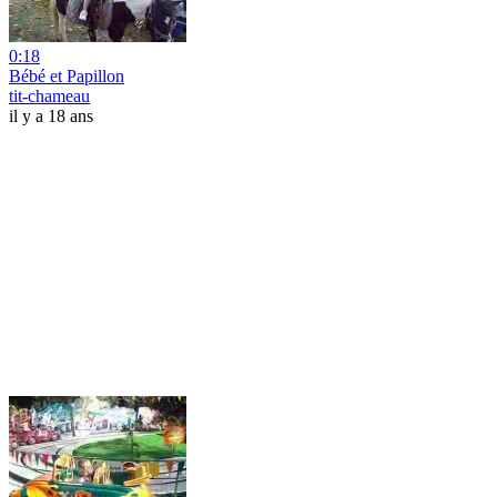
0:18
Bébé et Papillon
tit-chameau
il y a 18 ans