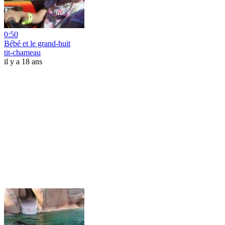
0:50
Bébé et le grand-huit
tit-chameau
il y a 18 ans