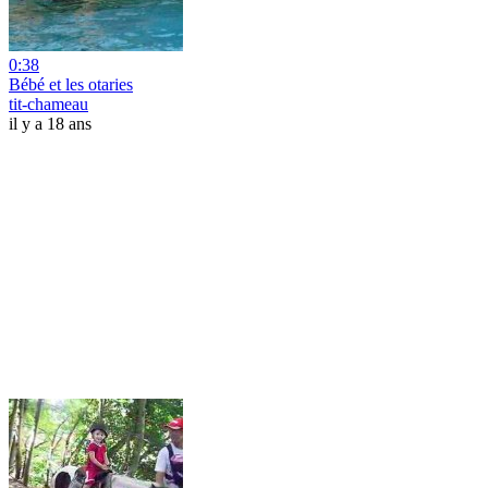
0:38
Bébé et les otaries
tit-chameau
il y a 18 ans