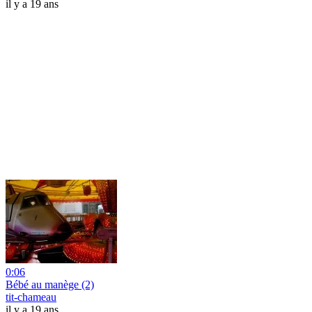
il y a 19 ans
0:06
Bébé au manège (2)
tit-chameau
il y a 19 ans