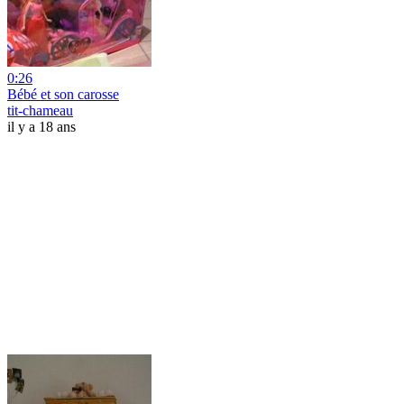
0:26
Bébé et son carosse
tit-chameau
il y a 18 ans