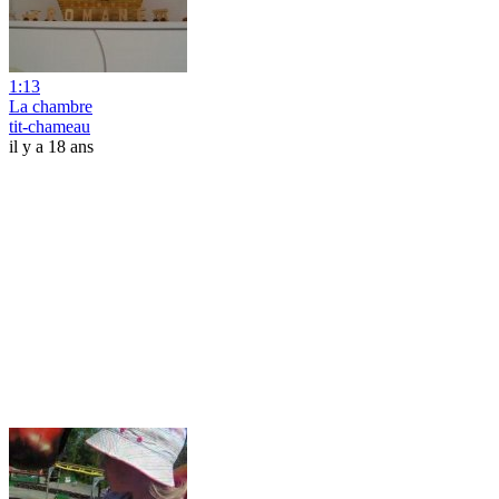
1:13
La chambre
tit-chameau
il y a 18 ans