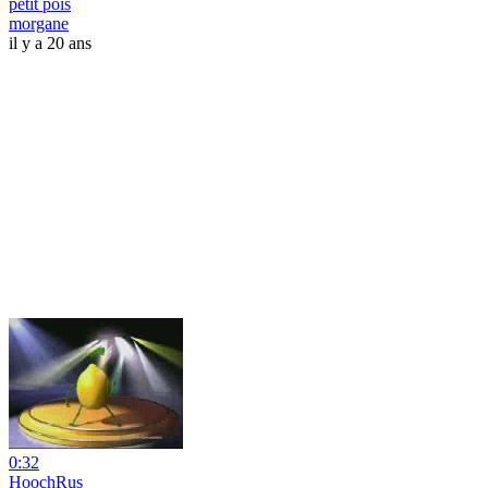
petit pois
morgane
il y a 20 ans
0:32
HoochRus