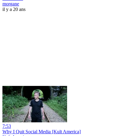
morgane
il y a 20 ans
7:53
Why I Quit Social Media [Kult America]