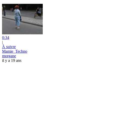
0:34
|
À suivre
Mamie_Techno
morgane
il y a 19 ans