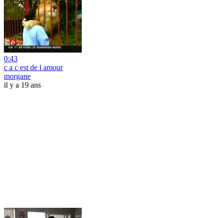
0:43
c a c est de l amour
morgane
il y a 19 ans