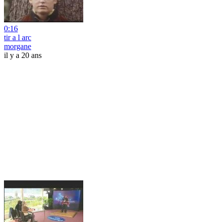
0:16
tir a l arc
morgane
il y a 20 ans