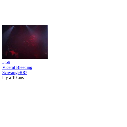
3:59
Viceral Bleeding
ScavangeR87
il y a 19 ans