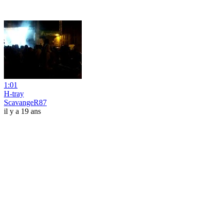
1:01
H-tray
ScavangeR87
il y a 19 ans