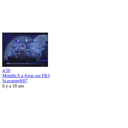
4:50
MetallicA a Arras sur FR3
ScavangeR87
il y a 18 ans