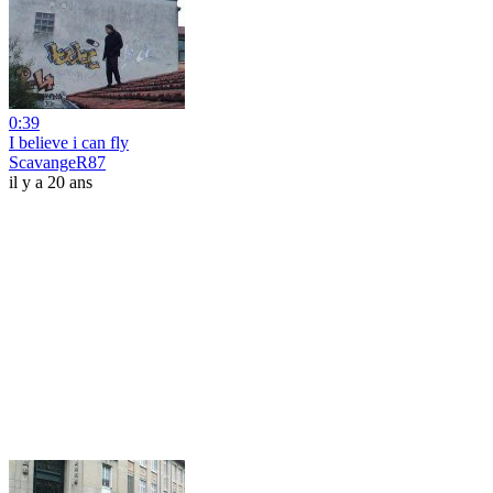
0:39
I believe i can fly
ScavangeR87
il y a 20 ans