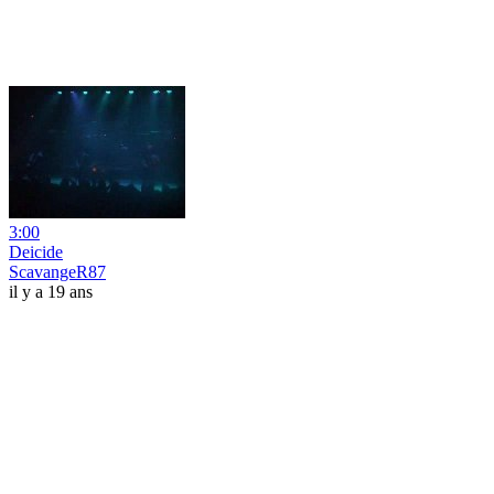
3:00
Deicide
ScavangeR87
il y a 19 ans