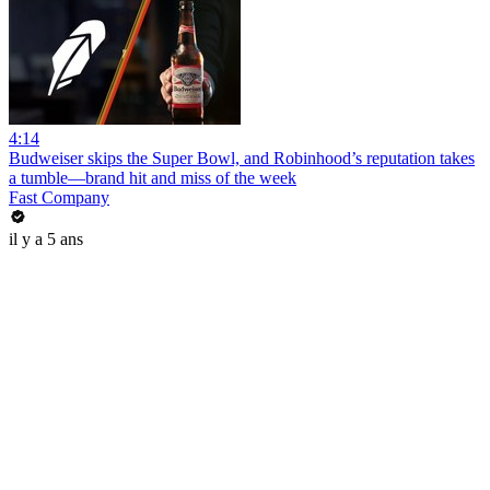
4:14
Budweiser skips the Super Bowl, and Robinhood’s reputation takes
a tumble—brand hit and miss of the week
Fast Company
il y a 5 ans