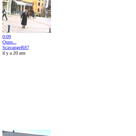
0:09
Oups...
ScavangeR87
il y a 20 ans