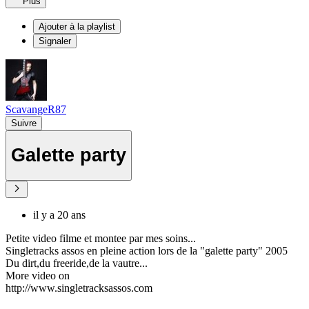
Plus
Ajouter à la playlist
Signaler
ScavangeR87
Suivre
Galette party
il y a 20 ans
Petite video filme et montee par mes soins...
Singletracks assos en pleine action lors de la "galette party" 2005
Du dirt,du freeride,de la vautre...
More video on
http://www.singletracksassos.com