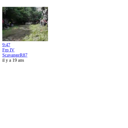
9:47
Frp IV
ScavangeR87
il y a 19 ans