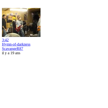
3:42
Hymn-of-darkness
ScavangeR87
il y a 19 ans