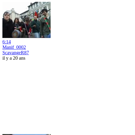
6:14
Manif_0002
ScavangeR87
il y a 20 ans