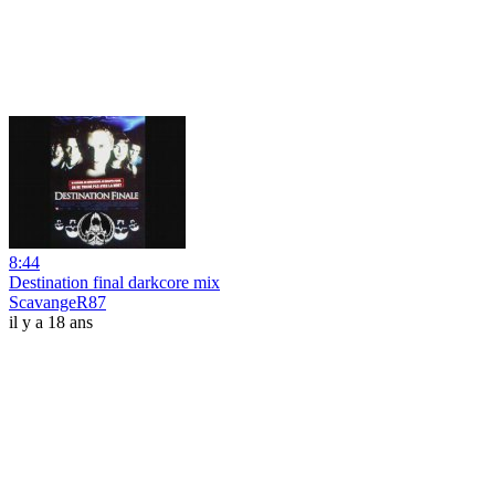
8:44
Destination final darkcore mix
ScavangeR87
il y a 18 ans