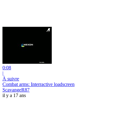
0:08
|
À suivre
Combat arms: Interractive loadscreen
ScavangeR87
il y a 17 ans