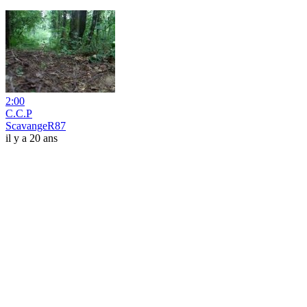
2:00
C.C.P
ScavangeR87
il y a 20 ans