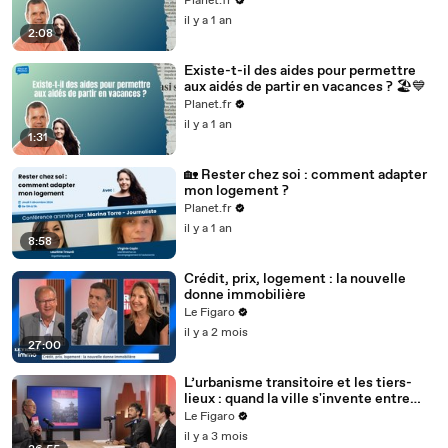
Planet.fr
il y a 1 an
2:08
Existe-t-il des aides pour permettre
aux aidés de partir en vacances ? 🏖️💙
Planet.fr
il y a 1 an
1:31
🏡 Rester chez soi : comment adapter
mon logement ?
Planet.fr
il y a 1 an
8:58
Crédit, prix, logement : la nouvelle
donne immobilière
Le Figaro
il y a 2 mois
27:00
L’urbanisme transitoire et les tiers-
lieux : quand la ville s'invente entre
deux vies
Le Figaro
il y a 3 mois