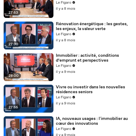
Le Figaro
il y a 8 mois
27:53
Rénovation énergétique : les gestes,
les enjeux, la valeur verte
Le Figaro
il y a 8 mois
27:30
Immobilier : activité, conditions
d’emprunt et perspectives
Le Figaro
il y a 9 mois
28:00
Vivre ou investir dans les nouvelles
résidences seniors
Le Figaro
il y a 9 mois
27:55
IA, nouveaux usages : l'immobilier au
cœur des innovations
Le Figaro
il y a 9 mois