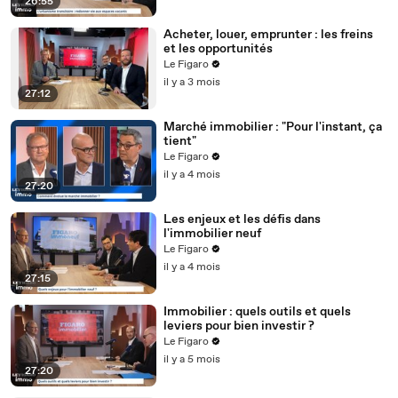
26:55
Acheter, louer, emprunter : les freins
et les opportunités
Le Figaro
il y a 3 mois
27:12
Marché immobilier : "Pour l'instant, ça
tient"
Le Figaro
il y a 4 mois
27:20
Les enjeux et les défis dans
l'immobilier neuf
Le Figaro
il y a 4 mois
27:15
Immobilier : quels outils et quels
leviers pour bien investir ?
Le Figaro
il y a 5 mois
27:20