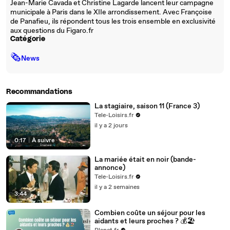
Jean-Marie Cavada et Christine Lagarde lancent leur campagne
municipale à Paris dans le XIIe arrondissement. Avec Françoise
de Panafieu, ils répondent tous les trois ensemble en exclusivité
aux questions du Figaro.fr
Catégorie
🗞
News
Recommandations
La stagiaire, saison 11 (France 3)
Tele-Loisirs.fr
il y a 2 jours
0:17
|
À suivre
La mariée était en noir (bande-
annonce)
Tele-Loisirs.fr
il y a 2 semaines
3:44
Combien coûte un séjour pour les
aidants et leurs proches ? 💰🏖️