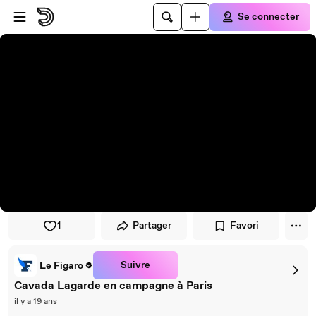
Passer au player
Passer au contenu principal
Se connecter
1
Partager
Favori
Suivre
Le Figaro
Cavada Lagarde en campagne à Paris
il y a 19 ans