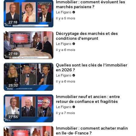
Immobilier : comment évoluent les
marchés parisiens ?
Le Figaro
il y a 5 mois
27:18
Décryptage des marchés et des
conditions d’emprunt
Le Figaro
il y a 6 mois
27:19
Quelles sont les clés de l’immobilier
en 2026 ?
Le Figaro
il y a 6 mois
25:32
Immobilier neuf et ancien : entre
retour de confiance et fragilités
Le Figaro
il y a 7 mois
27:55
Immobilier : comment acheter malin
en Ile-de-France ?