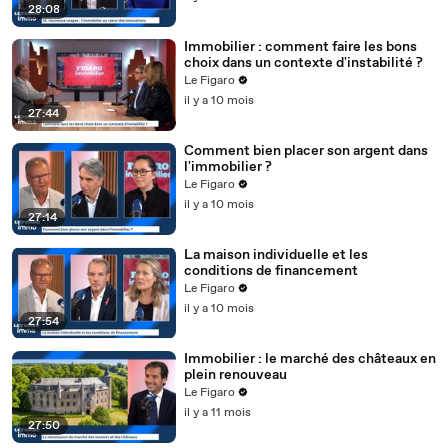
28:08
Immobilier : comment faire les bons
choix dans un contexte d'instabilité ?
Le Figaro
il y a 10 mois
27:44
Comment bien placer son argent dans
l'immobilier ?
Le Figaro
il y a 10 mois
27:14
La maison individuelle et les
conditions de financement
Le Figaro
il y a 10 mois
27:54
Immobilier : le marché des châteaux en
plein renouveau
Le Figaro
il y a 11 mois
27:50