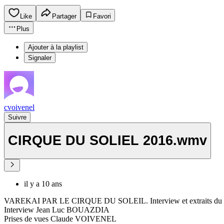
Like
Partager
Favori
Plus
Ajouter à la playlist
Signaler
cvoivenel
Suivre
CIRQUE DU SOLIEL 2016.wmv
il y a 10 ans
VAREKAI PAR LE CIRQUE DU SOLEIL. Interview et extraits du spe
Interview Jean Luc BOUAZDIA
Prises de vues Claude VOIVENEL