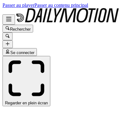
Passer au player
Passer au contenu principal
Rechercher
Se connecter
Regarder en plein écran