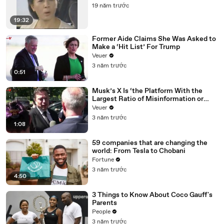
19 năm trước
19:32
Former Aide Claims She Was Asked to
Make a ‘Hit List’ For Trump
Veuer
3 năm trước
0:51
Musk’s X Is ‘the Platform With the
Largest Ratio of Misinformation or
Disinformation’ Amongst All Social
Veuer
Media Platforms
3 năm trước
1:08
59 companies that are changing the
world: From Tesla to Chobani
Fortune
3 năm trước
4:50
3 Things to Know About Coco Gauff's
Parents
People
3 năm trước