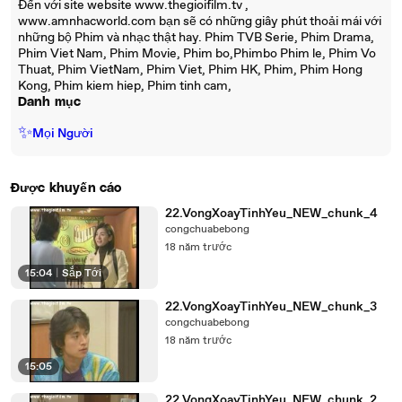
Đến với site website www.thegioifilm.tv ,
www.amnhacworld.com bạn sẽ có những giây phút thoải mái với
những bộ Phim và nhạc thật hay. Phim TVB Serie, Phim Drama,
Phim Viet Nam, Phim Movie, Phim bo,Phimbo Phim le, Phim Vo
Thuat, Phim VietNam, Phim Viet, Phim HK, Phim, Phim Hong
Kong, Phim kiem hiep, Phim tinh cam,
Danh mục
✨
Mọi Người
Được khuyến cáo
22.VongXoayTinhYeu_NEW_chunk_4
congchuabebong
18 năm trước
15:04
|
Sắp Tới
22.VongXoayTinhYeu_NEW_chunk_3
congchuabebong
18 năm trước
15:05
22.VongXoayTinhYeu_NEW_chunk_2