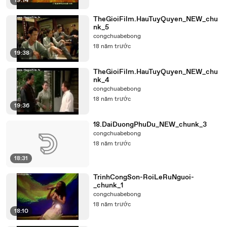
19:14
TheGioiFilm.HauTuyQuyen_NEW_chu
nk_5
congchuabebong
18 năm trước
19:38
TheGioiFilm.HauTuyQuyen_NEW_chu
nk_4
congchuabebong
18 năm trước
19:36
18.DaiDuongPhuDu_NEW_chunk_3
congchuabebong
18 năm trước
18:31
TrinhCongSon-RoiLeRuNguoi-
_chunk_1
congchuabebong
18 năm trước
18:10