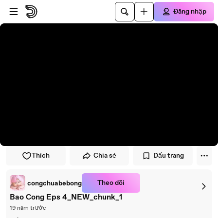
Đi đến trình phát
Đi đến nội dung chính
Đăng nhập
Thích
Chia sẻ
Dấu trang
Theo dõi
congchuabebong
Bao Cong Eps 4_NEW_chunk_1
19 năm trước