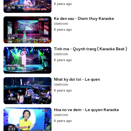
8 years ago
6:16
Ke den sau - Diem thuy Karaoke
Viettrinh
8 years ago
5:18
Tinh me - Quynh trang ( Karaoke Beat )
Viettrinh
8 years ago
5:35
Nhat ky doi toi - Le quen
Viettrinh
8 years ago
6:50
Hoa no ve dem - Le quyen Karaoke
Viettrinh
8 years ago
5:33