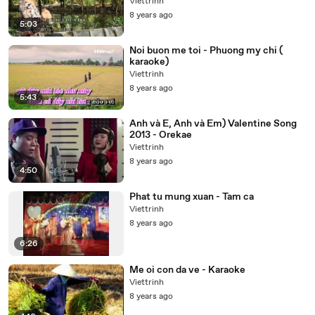
Viettrinh
8 years ago
5:03
Noi buon me toi - Phuong my chi (
karaoke)
Viettrinh
8 years ago
5:43
Anh và E, Anh và Em) Valentine Song
2013 - Orekae
Viettrinh
8 years ago
4:50
Phat tu mung xuan - Tam ca
Viettrinh
8 years ago
6:26
Me oi con da ve - Karaoke
Viettrinh
8 years ago