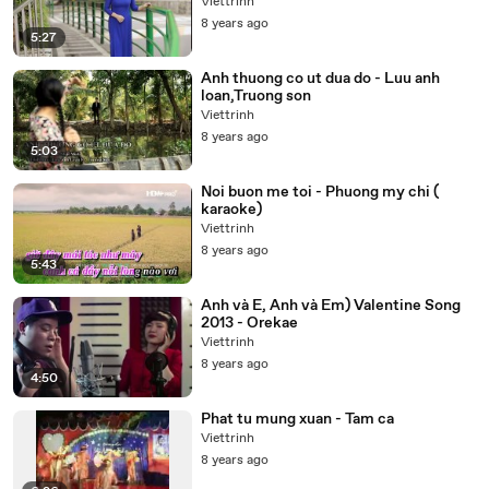
Viettrinh
8 years ago
5:27
Anh thuong co ut dua do - Luu anh
loan,Truong son
Viettrinh
8 years ago
5:03
Noi buon me toi - Phuong my chi (
karaoke)
Viettrinh
8 years ago
5:43
Anh và E, Anh và Em) Valentine Song
2013 - Orekae
Viettrinh
8 years ago
4:50
Phat tu mung xuan - Tam ca
Viettrinh
8 years ago