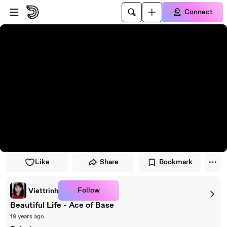
Skip to player
Skip to main content
Connect
Like
Share
Bookmark
Follow
Viettrinh
Beautiful Life - Ace of Base
19 years ago