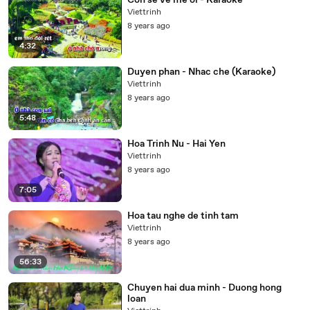
Con se ve me oi - Karaoke
Viettrinh
8 years ago
4:32
Duyen phan - Nhac che (Karaoke)
Viettrinh
8 years ago
5:48
Hoa Trinh Nu - Hai Yen
Viettrinh
8 years ago
7:05
Hoa tau nghe de tinh tam
Viettrinh
8 years ago
56:33
Chuyen hai dua minh - Duong hong
loan