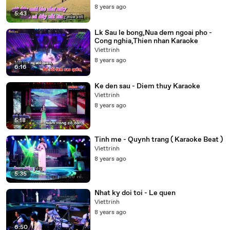
8 years ago
5:43
Lk Sau le bong,Nua dem ngoai pho -
Cong nghia,Thien nhan Karaoke
Viettrinh
8 years ago
6:16
Ke den sau - Diem thuy Karaoke
Viettrinh
8 years ago
5:18
Tinh me - Quynh trang ( Karaoke Beat )
Viettrinh
8 years ago
5:35
Nhat ky doi toi - Le quen
Viettrinh
8 years ago
6:50