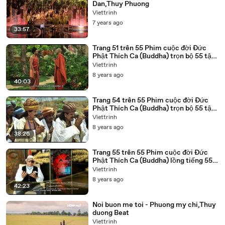
Dan,Thuy Phuong
Viettrinh
7 years ago
33:57
Trang 51 trên 55 Phim cuộc đời Đức
Phật Thích Ca (Buddha) trọn bộ 55 tập
lồng tiếng
Viettrinh
8 years ago
40:03
Trang 54 trên 55 Phim cuộc đời Đức
Phật Thích Ca (Buddha) trọn bộ 55 tập
lồng tiếng
Viettrinh
8 years ago
38:26
Trang 55 trên 55 Phim cuộc đời Đức
Phật Thích Ca (Buddha) lồng tiếng 55
tập trọn bộ
Viettrinh
8 years ago
42:23
Noi buon me toi - Phuong my chi,Thuy
duong Beat
Viettrinh