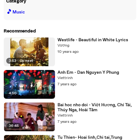
Category
🎵
Music
Recommended
Westlife - Beautiful in White Lyrics
Vương
10 years ago
3:53
|
Up next
Anh Em - Dan Nguyen Y Phung
Viettrinh
7 years ago
4:50
Bai hoc nho doi - Việt Hương, Chí Tài,
Thúy Nga, Hoài Tâm
Viettrinh
7 years ago
36:45
Tu Thien- Hoai linh,Chi tai,Trung