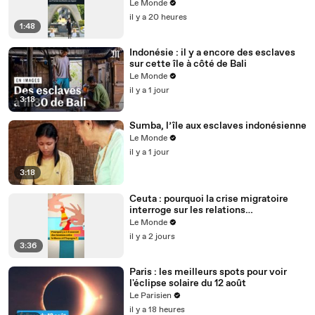
l’arme nucléaire
Le Monde
il y a 20 heures
1:48
Indonésie : il y a encore des esclaves
sur cette île à côté de Bali
Le Monde
il y a 1 jour
3:18
Sumba, l’île aux esclaves indonésienne
Le Monde
il y a 1 jour
3:18
Ceuta : pourquoi la crise migratoire
interroge sur les relations
diplomatiques entre le Maroc et
Le Monde
l’Espagne ?
il y a 2 jours
3:36
Paris : les meilleurs spots pour voir
l'éclipse solaire du 12 août
Le Parisien
il y a 18 heures