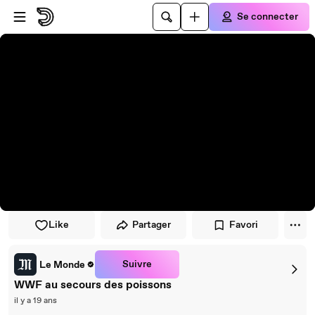
Passer au player
Passer au contenu principal
Se connecter
Like
Partager
Favori
Suivre
Le Monde
WWF au secours des poissons
il y a 19 ans