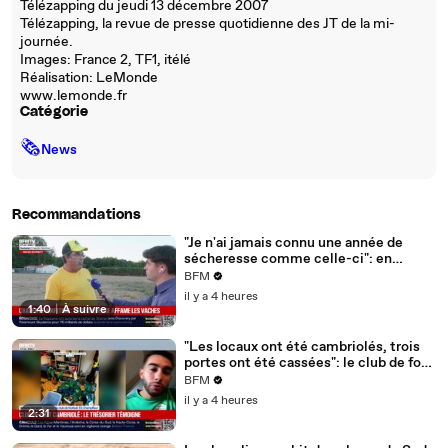
Télézapping du jeudi 13 décembre 2007
Télézapping, la revue de presse quotidienne des JT de la mi-
journée.
Images: France 2, TF1, itélé
Réalisation: LeMonde
www.lemonde.fr
Catégorie
🗞
News
Recommandations
"Je n'ai jamais connu une année de
sécheresse comme celle-ci": en
Charente-Maritime, à cause de la
BFM
sécheresse, l'herbe de cette prairie
il y a 4 heures
n'est plus comestible pour les vaches
1:40
|
À suivre
depuis le 1er juin
"Les locaux ont été cambriolés, trois
portes ont été cassées": le club de foot
de Champfleur victime d'un
BFM
cambriolage
il y a 4 heures
2:31