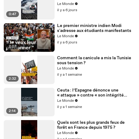
Le Monde
il y a 6 jours
0:47
Le premier ministre indien Modi
s'adresse aux étudiants manifestants
Le Monde
il y a 6 jours
2:07
Comment la canicule a mis la Tunisie
sous tension ?
Le Monde
il y a 1 semaine
2:32
Ceuta : l’Espagne dénonce une
« attaque » contre « son intégrité
territoriale »
Le Monde
il y a 1 semaine
2:14
Quels sont les plus grands feux de
forêt en France depuis 1975 ?
Le Monde