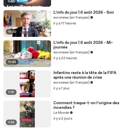
1:40
L’info du jour | 6 août 2026 - Soir
euronews (en français)
il y a 17 heures
11:30
L’info du jour | 6 août 2026 - Mi-
journée
euronews (en français)
il y a 23 heures
11:43
Infantino reste à la tête de la FIFA
après une réunion de crise
euronews (en français)
il y a 1 jour
1:16
Comment traque-t-on l’origine des
incendies ?
Le Monde
il y a 2 jours
1:55