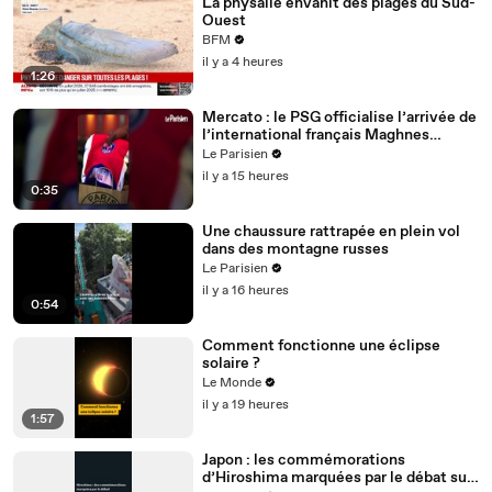
La physalie envahit des plages du Sud-
Ouest
BFM
il y a 4 heures
1:26
Mercato : le PSG officialise l’arrivée de
l’international français Maghnes
Akliouche
Le Parisien
il y a 15 heures
0:35
Une chaussure rattrapée en plein vol
dans des montagne russes
Le Parisien
il y a 16 heures
0:54
Comment fonctionne une éclipse
solaire ?
Le Monde
il y a 19 heures
1:57
Japon : les commémorations
d’Hiroshima marquées par le débat sur