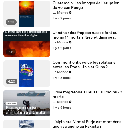
Guatemala : les images de l’éruption
du volcan Fuego
Le Monde
il y a 2 jours
1:28
Ukraine : des frappes russes font au
moins 17 morts à Kiev et dans ses
environs, des entrepôts touchés
Le Monde
il y a 2 jours
1:41
Comment ont évolué les relations
entre les Etats-Unis et Cuba ?
Le Monde
il y a 3 jours
4:20
Crise migratoire à Ceuta : au moins 72
morts
Le Monde
il y a 5 jours
1:20
L'alpiniste Nirmal Purja est mort dans
une avalanche au Pakistan