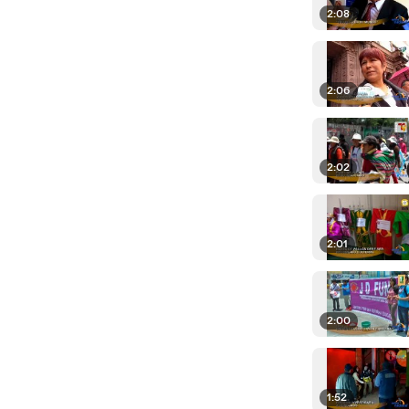
2:08
2:06
2:02
2:01
2:00
1:52