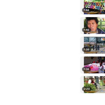
1:44
1:45
1:39
1:38
2:20