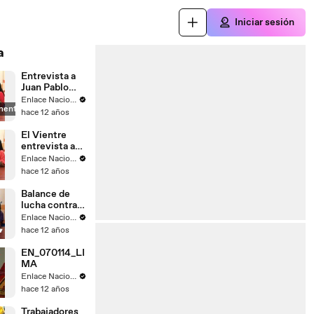
Iniciar sesión
a
Entrevista a
Juan Pablo
Saaverda
Enlace Nacional
mente
FEDEPAZ
hace 12 años
El Vientre
entrevista a
Mayella
Enlace Nacional
Lloclla
hace 12 años
Balance de
lucha contra
el
Enlace Nacional
narcotrafico
hace 12 años
EN_070114_LI
MA
Enlace Nacional
hace 12 años
Trabajadores