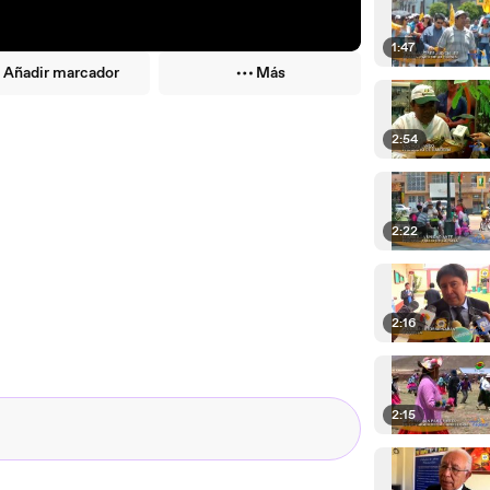
1:47
Añadir marcador
Más
2:54
2:22
2:16
2:15