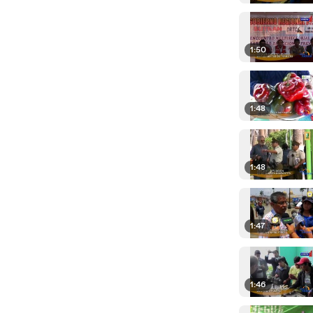
1:50
1:48
1:48
1:47
1:46