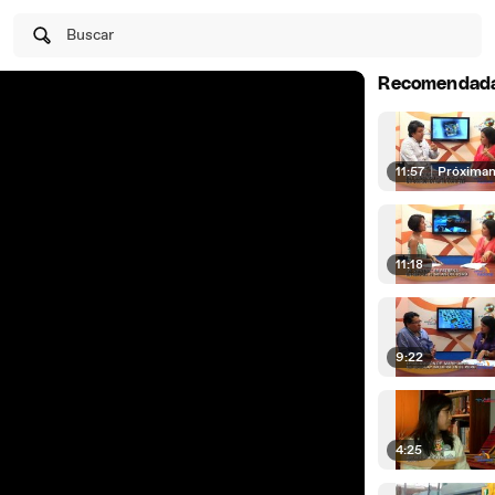
Buscar
Recomendad
11:57
|
Próxima
11:18
9:22
4:25