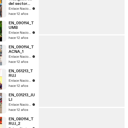
del sector
judicial de
Enlace Nacional
Tacna acatan
hace 12 años
paro
EN_090114_T
UMB
Enlace Nacional
hace 12 años
EN_090114_T
ACNA_1
Enlace Nacional
hace 12 años
EN_051213_T
RUJ
Enlace Nacional
hace 12 años
EN_031213_JU
LI
Enlace Nacional
hace 12 años
EN_080114_T
RUJ_2