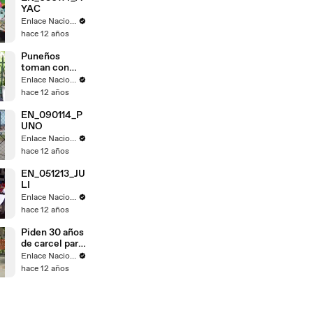
YAC
Enlace Nacional
hace 12 años
Puneños
toman con
calma fallo de
Enlace Nacional
La Haya
hace 12 años
EN_090114_P
UNO
Enlace Nacional
hace 12 años
EN_051213_JU
LI
Enlace Nacional
hace 12 años
Piden 30 años
de carcel para
Gregorio
Enlace Nacional
Santos
hace 12 años