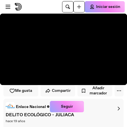
Saltar al reproductor
Saltar al contenido principal
Iniciar sesión
Añadir
Me gusta
Compartir
marcador
Seguir
Enlace Nacional
DELITO ECOLÓGICO - JULIACA
hace 19 años