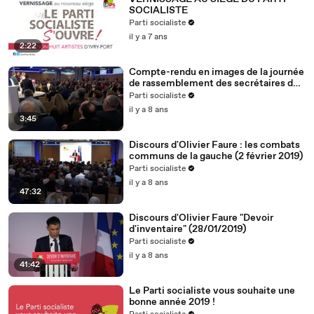
SOCIALISTE
Parti socialiste
il y a 7 ans
2:22
Compte-rendu en images de la journée
de rassemblement des secrétaires de
section (2.2.19)
Parti socialiste
il y a 8 ans
3:45
Discours d'Olivier Faure : les combats
communs de la gauche (2 février 2019)
Parti socialiste
il y a 8 ans
47:32
Discours d'Olivier Faure "Devoir
d'inventaire" (28/01/2019)
Parti socialiste
il y a 8 ans
41:42
Le Parti socialiste vous souhaite une
bonne année 2019 !