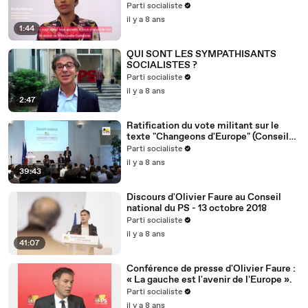
Nouvelle-Calédonie
Parti socialiste
il y a 8 ans
1:44
QUI SONT LES SYMPATHISANTS
SOCIALISTES ?
Parti socialiste
il y a 8 ans
2:47
Ratification du vote militant sur le
texte "Changeons d'Europe" (Conseil
national du 13/10/2018)
Parti socialiste
il y a 8 ans
39:43
Discours d'Olivier Faure au Conseil
national du PS - 13 octobre 2018
Parti socialiste
il y a 8 ans
41:07
Conférence de presse d'Olivier Faure :
« La gauche est l'avenir de l'Europe ».
Parti socialiste
il y a 8 ans