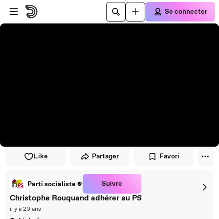
Passer au player
Passer au contenu principal
Se connecter
Like
Partager
Favori
Suivre
Parti socialiste
Christophe Rouquand adhérer au PS
il y a 20 ans