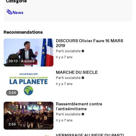
Catégorie
🗞
News
Recommandations
DISCOURS Olivier Faure 16 MARS
2019
Parti socialiste
il y a 7 ans
39:13
|
À suivre
MARCHE DU SIECLE
Parti socialiste
il y a 7 ans
3:24
Rassemblement contre
l'antisémitisme
Parti socialiste
il y a 7 ans
2:55
VERNISSAGE AU SIEGE DU PARTI