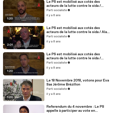
Le PS est mobilisé aux cotés des
acteurs de la lutte contre le sida /
Lennie Nicollet, président de HES -
Parti socialiste
5/5
il y a 8 ans
1:20
Le PS est mobilisé aux cotés des
acteurs de la lutte contre le sida / Alain
BONNINEAU, président de AIDES IDF /
Parti socialiste
4/5
il y a 8 ans
2:01
Le PS est mobilisé aux cotés des
acteurs de la lutte contre le sida /
Roman Krakovsky, président de
Parti socialiste
Séropotes - 3/5
il y a 8 ans
1:20
Le 18 Novembre 2018, votons pour Eva
Sas Jérôme Brézillon
Parti socialiste
il y a 8 ans
1:23
Referendum du 4 novembre : Le PS
appelle à participer au vote en