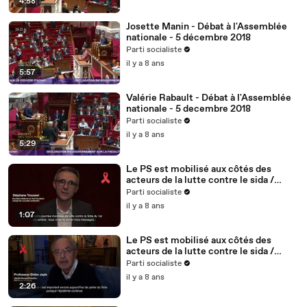
4:58
Josette Manin - Débat à l'Assemblée
nationale - 5 décembre 2018
Parti socialiste
il y a 8 ans
5:57
Valérie Rabault - Débat à l'Assemblée
nationale - 5 decembre 2018
Parti socialiste
il y a 8 ans
5:29
Le PS est mobilisé aux côtés des
acteurs de la lutte contre le sida /
Stéphane Troussel - 2/5
Parti socialiste
il y a 8 ans
1:07
Le PS est mobilisé aux côtés des
acteurs de la lutte contre le sida /
Didier Jayle, médecin, fondateur du
Parti socialiste
site vih.org - 1/5
il y a 8 ans
2:26