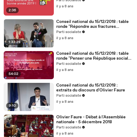
Parti socialiste
il y a 8 ans
2:36
Conseil national du 15/12/2018 : table
ronde "Répondre aux fractures
territoriales, républicaines et
Parti socialiste
démocratiques"
il y a 8 ans
1:33:28
Conseil national du 15/12/2018 : table
ronde "Penser une République sociale
et écologique plus juste"
Parti socialiste
il y a 8 ans
54:02
Conseil national du 15/12/2018 :
extraits du discours d'Olivier Faure
Parti socialiste
il y a 8 ans
9:10
Olivier Faure - Débat à l'Assemblée
nationale - 5 décembre 2018
Parti socialiste
il y a 8 ans