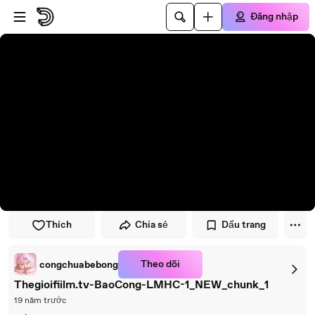
Đi đến trình phát
Đi đến nội dung chính
Đăng nhập
Thích
Chia sẻ
Dấu trang
Theo dõi
congchuabebong
Thegioifiilm.tv-BaoCong-LMHC-1_NEW_chunk_1
19 năm trước