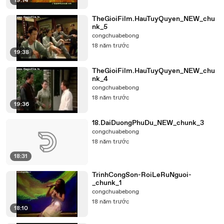
19:14
TheGioiFilm.HauTuyQuyen_NEW_chu
nk_5
congchuabebong
18 năm trước
19:38
TheGioiFilm.HauTuyQuyen_NEW_chu
nk_4
congchuabebong
18 năm trước
19:36
18.DaiDuongPhuDu_NEW_chunk_3
congchuabebong
18 năm trước
18:31
TrinhCongSon-RoiLeRuNguoi-
_chunk_1
congchuabebong
18 năm trước
18:10