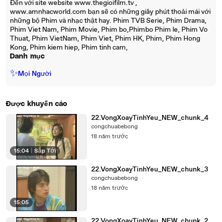
Đến với site website www.thegioifilm.tv ,
www.amnhacworld.com bạn sẽ có những giây phút thoải mái với
những bộ Phim và nhạc thật hay. Phim TVB Serie, Phim Drama,
Phim Viet Nam, Phim Movie, Phim bo,Phimbo Phim le, Phim Vo
Thuat, Phim VietNam, Phim Viet, Phim HK, Phim, Phim Hong
Kong, Phim kiem hiep, Phim tinh cam,
Danh mục
✨
Mọi Người
Được khuyến cáo
22.VongXoayTinhYeu_NEW_chunk_4
congchuabebong
18 năm trước
15:04
|
Sắp Tới
22.VongXoayTinhYeu_NEW_chunk_3
congchuabebong
18 năm trước
15:05
22.VongXoayTinhYeu_NEW_chunk_2