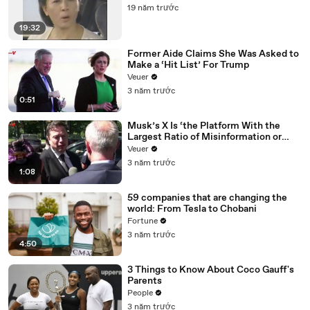
19 năm trước
19:32
Former Aide Claims She Was Asked to
Make a ‘Hit List’ For Trump
Veuer
3 năm trước
0:51
Musk’s X Is ‘the Platform With the
Largest Ratio of Misinformation or
Disinformation’ Amongst All Social
Veuer
Media Platforms
3 năm trước
1:08
59 companies that are changing the
world: From Tesla to Chobani
Fortune
3 năm trước
4:50
3 Things to Know About Coco Gauff's
Parents
People
3 năm trước