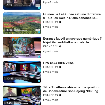
il y a 5 mois
6:21
Guinée : « La Guinée est une dictature
» – Cellou Dalein Diallo dénonce le
régime Doumbouya
FRANCE 24
il y a 5 mois
6:48
Écrans : faut-il un sevrage numérique ?
Najat Vallaud-Belkacem alerte
FRANCE 24
il y a 5 mois
9:16
ITW UGO BIENVENU
FRANCE 24
il y a 5 mois
10:37
Titre Tirailleurs africains : l’exposition
de Bonaventure Soh Bejeng Ndikung à
Berlin
FRANCE 24
il y a 5 mois
6:22