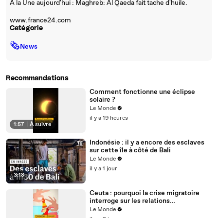
A la Une aujourd'hui : Maghreb: Al Qaeda fait tache d'huile.
www.france24.com
Catégorie
🗞
News
Recommandations
Comment fonctionne une éclipse
solaire ?
Le Monde
il y a 19 heures
1:57
|
À suivre
Indonésie : il y a encore des esclaves
sur cette île à côté de Bali
Le Monde
il y a 1 jour
3:18
Ceuta : pourquoi la crise migratoire
interroge sur les relations
diplomatiques entre le Maroc et
Le Monde
l’Espagne ?