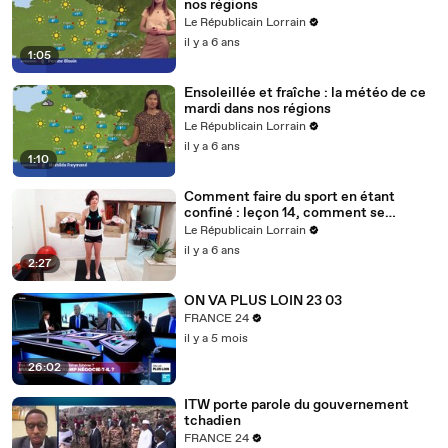
nos régions
Le Républicain Lorrain
il y a 6 ans
1:05
Ensoleillée et fraîche : la météo de ce
mardi dans nos régions
Le Républicain Lorrain
il y a 6 ans
1:10
Comment faire du sport en étant
confiné : leçon 14, comment se
muscler avec des bouteilles d'eau ?
Le Républicain Lorrain
il y a 6 ans
2:27
ON VA PLUS LOIN 23 03
FRANCE 24
il y a 5 mois
26:02
ITW porte parole du gouvernement
tchadien
FRANCE 24