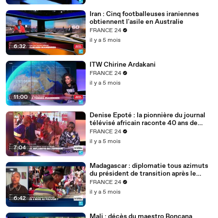
Iran : Cinq footballeuses iraniennes
obtiennent l'asile en Australie
FRANCE 24
il y a 5 mois
6:32
ITW Chirine Ardakani
FRANCE 24
il y a 5 mois
11:00
Denise Epoté : la pionnière du journal
télévisé africain raconte 40 ans de
carrière
FRANCE 24
il y a 5 mois
7:04
Madagascar : diplomatie tous azimuts
du président de transition après le
putsch
FRANCE 24
il y a 5 mois
6:42
Mali : décès du maestro Boncana