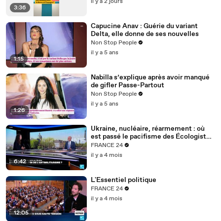
il y a 2 jours
3:36
Capucine Anav : Guérie du variant
Delta, elle donne de ses nouvelles
Non Stop People
il y a 5 ans
1:15
Nabilla s’explique après avoir manqué
de gifler Passe-Partout
Non Stop People
il y a 5 ans
1:26
Ukraine, nucléaire, réarmement : où
est passé le pacifisme des Écologistes
?
FRANCE 24
il y a 4 mois
6:42
L'Essentiel politique
FRANCE 24
il y a 4 mois
12:05