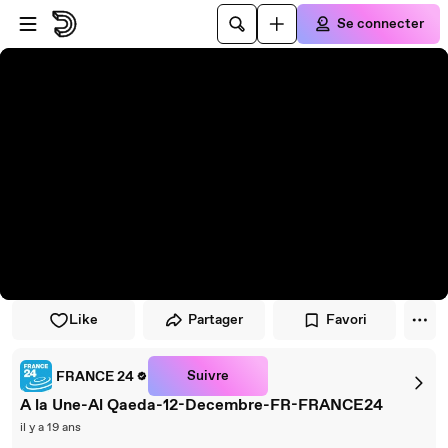
Passer au player
Passer au contenu principal
Se connecter
Like
Partager
Favori
Suivre
FRANCE 24
A la Une-Al Qaeda-12-Decembre-FR-FRANCE24
il y a 19 ans