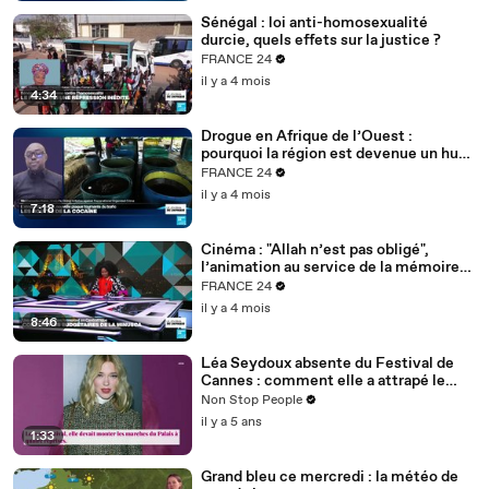
Sénégal : loi anti-homosexualité
durcie, quels effets sur la justice ?
FRANCE 24
il y a 4 mois
4:34
Drogue en Afrique de l’Ouest :
pourquoi la région est devenue un hub
mondial
FRANCE 24
il y a 4 mois
7:18
Cinéma : "Allah n’est pas obligé",
l’animation au service de la mémoire
des enfants-soldats
FRANCE 24
il y a 4 mois
8:46
Léa Seydoux absente du Festival de
Cannes : comment elle a attrapé le
Covid
Non Stop People
il y a 5 ans
1:33
Grand bleu ce mercredi : la météo de