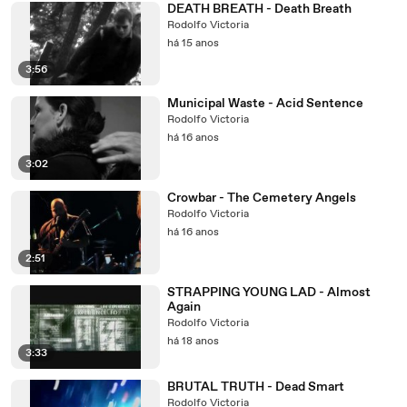
DEATH BREATH - Death Breath
Rodolfo Victoria
há 15 anos
3:56
Municipal Waste - Acid Sentence
Rodolfo Victoria
há 16 anos
3:02
Crowbar - The Cemetery Angels
Rodolfo Victoria
há 16 anos
2:51
STRAPPING YOUNG LAD - Almost
Again
Rodolfo Victoria
há 18 anos
3:33
BRUTAL TRUTH - Dead Smart
Rodolfo Victoria