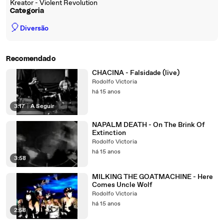
Kreator - Violent Revolution
Categoria
🎈
Diversão
Recomendado
CHACINA - Falsidade (live)
Rodolfo Victoria
há 15 anos
3:17
|
A Seguir
NAPALM DEATH - On The Brink Of
Extinction
Rodolfo Victoria
há 15 anos
3:58
MILKING THE GOATMACHINE - Here
Comes Uncle Wolf
Rodolfo Victoria
há 15 anos
2:58