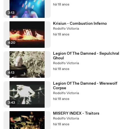
há 18 anos
3:13
Krisiun - Combustion Inferno
Rodolfo Victoria
há 18 anos
4:20
Legion Of The Damned - Sepulchral
Ghoul
Rodolfo Victoria
há 18 anos
4:13
Legion Of The Damned - Werewolf
Corpse
Rodolfo Victoria
há 18 anos
3:43
MISERY INDEX - Traitors
Rodolfo Victoria
há 18 anos