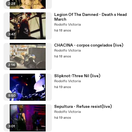
2:28
Legion Of The Damned - Death s Head
March
Rodolfo Victoria
há 18 anos
3:47
CHACINA - corpos congelados (live)
Rodolfo Victoria
há 18 anos
2:14
Slipknot-Three Nil (live)
Rodolfo Victoria
há 19 anos
5:50
Sepultura - Refuse resist(live)
Rodolfo Victoria
há 19 anos
3:01