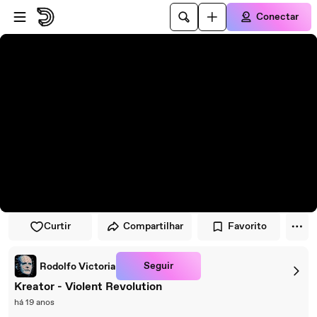
Pular para o player
Ir para o conteúdo principal
Conectar
Curtir
Compartilhar
Favorito
Seguir
Rodolfo Victoria
Kreator - Violent Revolution
há 19 anos