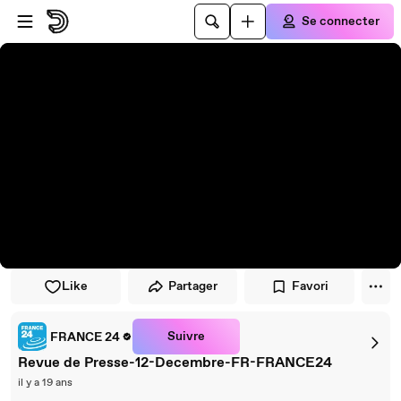
Passer au player
Passer au contenu principal
Se connecter
Like
Partager
Favori
Suivre
FRANCE 24
Revue de Presse-12-Decembre-FR-FRANCE24
il y a 19 ans