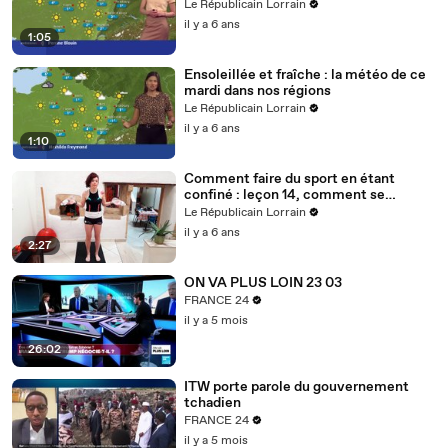
Le Républicain Lorrain
il y a 6 ans
1:05
Ensoleillée et fraîche : la météo de ce
mardi dans nos régions
Le Républicain Lorrain
il y a 6 ans
1:10
Comment faire du sport en étant
confiné : leçon 14, comment se
muscler avec des bouteilles d'eau ?
Le Républicain Lorrain
il y a 6 ans
2:27
ON VA PLUS LOIN 23 03
FRANCE 24
il y a 5 mois
26:02
ITW porte parole du gouvernement
tchadien
FRANCE 24
il y a 5 mois