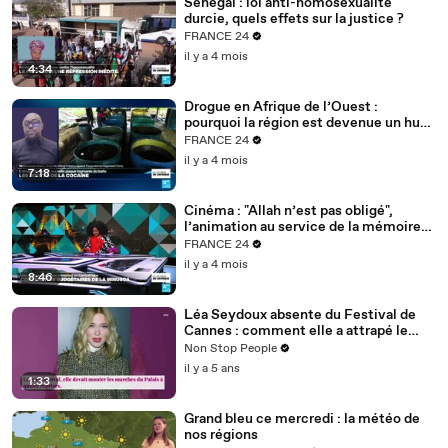
Sénégal : loi anti-homosexualité
durcie, quels effets sur la justice ?
FRANCE 24
il y a 4 mois
4:34
Drogue en Afrique de l’Ouest :
pourquoi la région est devenue un hub
mondial
FRANCE 24
il y a 4 mois
7:18
Cinéma : "Allah n’est pas obligé",
l’animation au service de la mémoire
des enfants-soldats
FRANCE 24
il y a 4 mois
8:46
Léa Seydoux absente du Festival de
Cannes : comment elle a attrapé le
Covid
Non Stop People
il y a 5 ans
1:33
Grand bleu ce mercredi : la météo de
nos régions