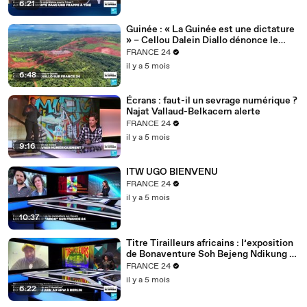
6:21
Guinée : « La Guinée est une dictature
» – Cellou Dalein Diallo dénonce le
régime Doumbouya
FRANCE 24
il y a 5 mois
6:48
Écrans : faut-il un sevrage numérique ?
Najat Vallaud-Belkacem alerte
FRANCE 24
il y a 5 mois
9:16
ITW UGO BIENVENU
FRANCE 24
il y a 5 mois
10:37
Titre Tirailleurs africains : l’exposition
de Bonaventure Soh Bejeng Ndikung à
Berlin
FRANCE 24
il y a 5 mois
6:22