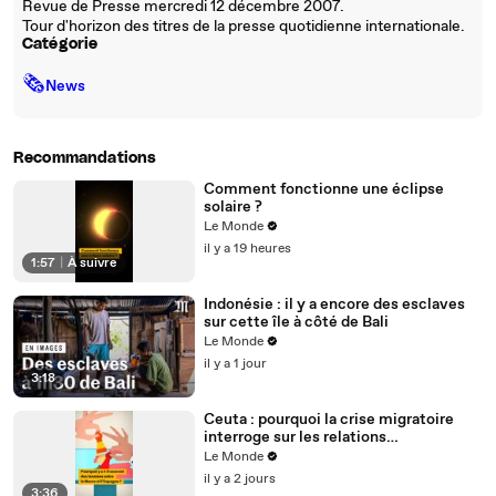
Revue de Presse mercredi 12 décembre 2007.
Tour d'horizon des titres de la presse quotidienne internationale.
Catégorie
🗞
News
Recommandations
Comment fonctionne une éclipse
solaire ?
Le Monde
il y a 19 heures
1:57
|
À suivre
Indonésie : il y a encore des esclaves
sur cette île à côté de Bali
Le Monde
il y a 1 jour
3:18
Ceuta : pourquoi la crise migratoire
interroge sur les relations
diplomatiques entre le Maroc et
Le Monde
l’Espagne ?
il y a 2 jours
3:36