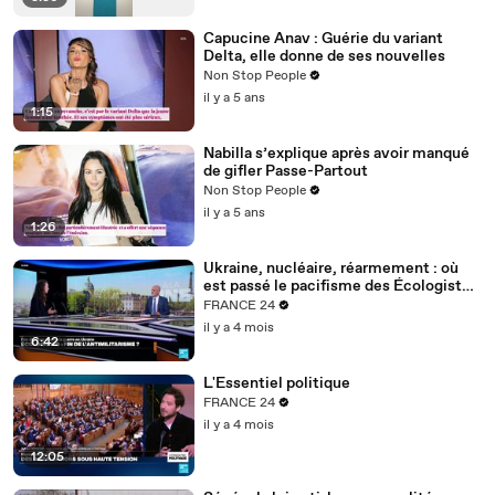
Capucine Anav : Guérie du variant
Delta, elle donne de ses nouvelles
Non Stop People
il y a 5 ans
1:15
Nabilla s’explique après avoir manqué
de gifler Passe-Partout
Non Stop People
il y a 5 ans
1:26
Ukraine, nucléaire, réarmement : où
est passé le pacifisme des Écologistes
?
FRANCE 24
il y a 4 mois
6:42
L'Essentiel politique
FRANCE 24
il y a 4 mois
12:05