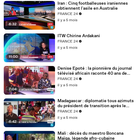
Iran : Cinq footballeuses iraniennes
obtiennent l'asile en Australie
FRANCE 24
il y a 5 mois
6:32
ITW Chirine Ardakani
FRANCE 24
il y a 5 mois
11:00
Denise Epoté : la pionnière du journal
télévisé africain raconte 40 ans de
carrière
FRANCE 24
il y a 5 mois
7:04
Madagascar : diplomatie tous azimuts
du président de transition après le
putsch
FRANCE 24
il y a 5 mois
6:42
Mali : décès du maestro Boncana
Maïga, légende afro-cubaine