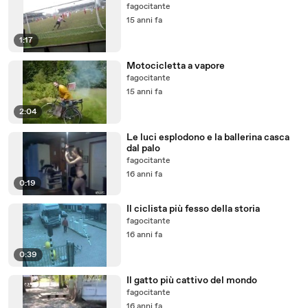
fagocitante
15 anni fa
1:17
Motocicletta a vapore
fagocitante
15 anni fa
2:04
Le luci esplodono e la ballerina casca
dal palo
fagocitante
16 anni fa
0:19
Il ciclista più fesso della storia
fagocitante
16 anni fa
0:39
Il gatto più cattivo del mondo
fagocitante
16 anni fa