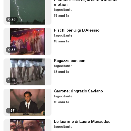
Fulmini e saette, la natura in slow
motion
fagocitante
18 anni fa
0:25
Fischi per Gigi D'Alessio
fagocitante
18 anni fa
0:38
Ragazze pon pon
fagocitante
18 anni fa
1:39
Garrone: ringrazio Saviano
fagocitante
18 anni fa
1:37
Le lacrime di Laure Manaudou
fagocitante