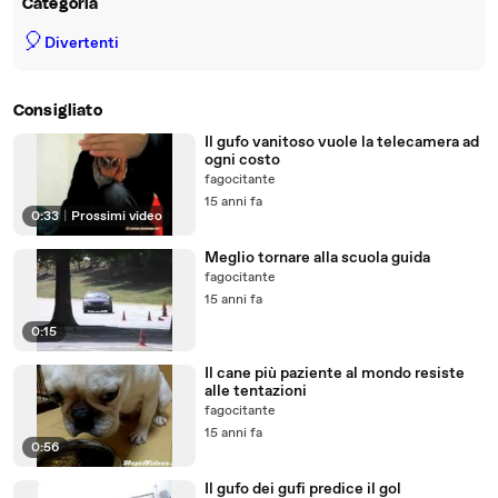
Categoria
🎈
Divertenti
Consigliato
Il gufo vanitoso vuole la telecamera ad
ogni costo
fagocitante
15 anni fa
0:33
|
Prossimi video
Meglio tornare alla scuola guida
fagocitante
15 anni fa
0:15
Il cane più paziente al mondo resiste
alle tentazioni
fagocitante
15 anni fa
0:56
Il gufo dei gufi predice il gol