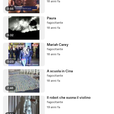
18 anni fa
0:55
Paura
fagocitante
18 anni fa
6:32
Mariah Carey
fagocitante
18 anni fa
0:23
A scuola in Cina
fagocitante
18 anni fa
2:46
Il robot che suona il violino
fagocitante
19 anni fa