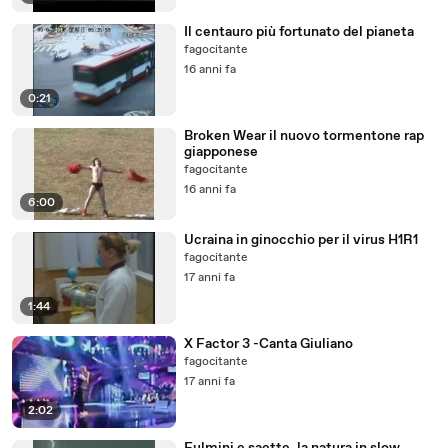
Il centauro più fortunato del pianeta
fagocitante
16 anni fa
0:21
Broken Wear il nuovo tormentone rap
giapponese
fagocitante
16 anni fa
6:00
Ucraina in ginocchio per il virus H1R1
fagocitante
17 anni fa
1:44
X Factor 3 -Canta Giuliano
fagocitante
17 anni fa
2:02