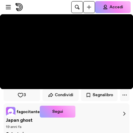
Vai al lettore
Passa al contenuto principale
Accedi
3
Condividi
Segnalibro
Segui
fagocitante
Japan ghost
19 anni fa