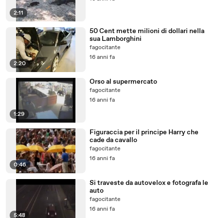
2:11
50 Cent mette milioni di dollari nella
sua Lamborghini
fagocitante
16 anni fa
2:20
Orso al supermercato
fagocitante
16 anni fa
1:29
Figuraccia per il principe Harry che
cade da cavallo
fagocitante
16 anni fa
0:46
Si traveste da autovelox e fotografa le
auto
fagocitante
16 anni fa
5:48