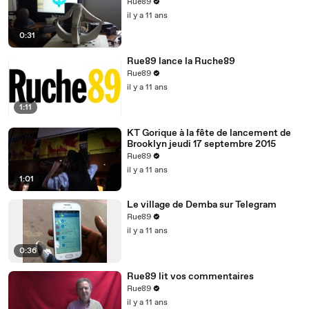
Rue89
il y a 11 ans
0:31
Rue89 lance la Ruche89
Rue89
il y a 11 ans
1:11
KT Gorique à la fête de lancement de
Brooklyn jeudi 17 septembre 2015
Rue89
il y a 11 ans
1:01
Le village de Demba sur Telegram
Rue89
il y a 11 ans
0:36
Rue89 lit vos commentaires
Rue89
il y a 11 ans