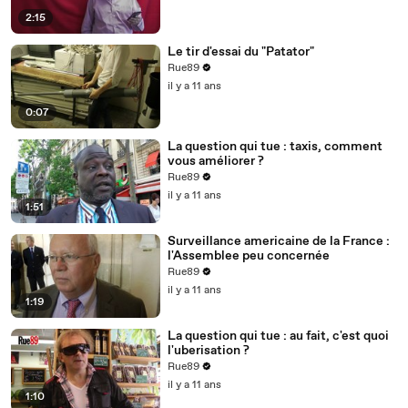
2:15
Le tir d'essai du "Patator"
Rue89
il y a 11 ans
0:07
La question qui tue : taxis, comment
vous améliorer ?
Rue89
il y a 11 ans
1:51
Surveillance americaine de la France :
l'Assemblee peu concernée
Rue89
il y a 11 ans
1:19
La question qui tue : au fait, c'est quoi
l'uberisation ?
Rue89
il y a 11 ans
1:10