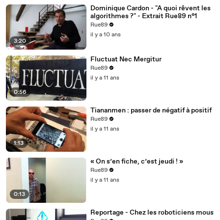
Dominique Cardon - "A quoi rêvent les
algorithmes ?" - Extrait Rue89 n°1
Rue89
il y a 10 ans
3:20
Fluctuat Nec Mergitur
Rue89
il y a 11 ans
0:56
Tiananmen : passer de négatif à positif
Rue89
il y a 11 ans
1:13
« On s’en fiche, c’est jeudi ! »
Rue89
il y a 11 ans
0:13
Reportage - Chez les roboticiens mous