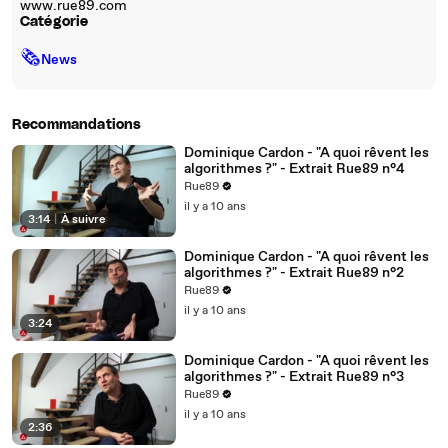
www.rue89.com
Catégorie
🗞
News
Recommandations
Dominique Cardon - "A quoi rêvent les
algorithmes ?" - Extrait Rue89 n°4
Rue89
il y a 10 ans
3:14
|
À suivre
Dominique Cardon - "A quoi rêvent les
algorithmes ?" - Extrait Rue89 n°2
Rue89
il y a 10 ans
3:24
Dominique Cardon - "A quoi rêvent les
algorithmes ?" - Extrait Rue89 n°3
Rue89
il y a 10 ans
2:36