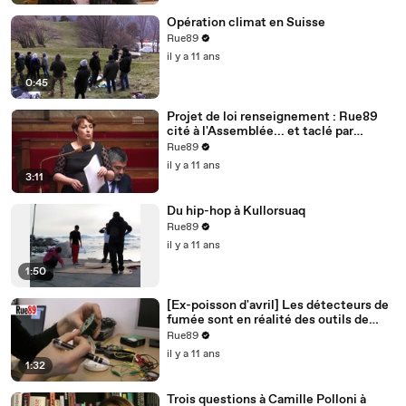
Opération climat en Suisse
Rue89
il y a 11 ans
0:45
Projet de loi renseignement : Rue89
cité à l'Assemblée... et taclé par
Bernard Cazeneuve
Rue89
il y a 11 ans
3:11
Du hip-hop à Kullorsuaq
Rue89
il y a 11 ans
1:50
[Ex-poisson d'avril] Les détecteurs de
fumée sont en réalité des outils de
surveillance
Rue89
il y a 11 ans
1:32
Trois questions à Camille Polloni à