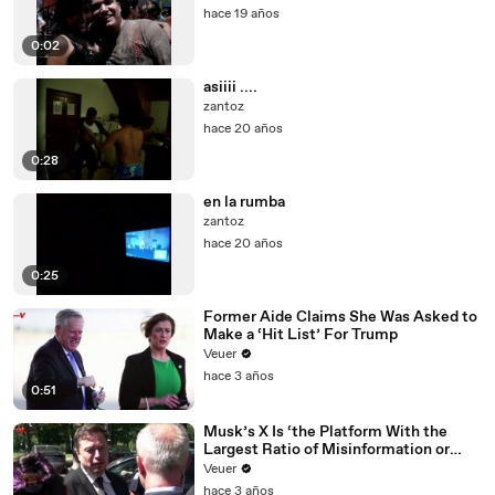
hace 19 años
0:02
asiiii ....
zantoz
hace 20 años
0:28
en la rumba
zantoz
hace 20 años
0:25
Former Aide Claims She Was Asked to
Make a ‘Hit List’ For Trump
Veuer
hace 3 años
0:51
Musk’s X Is ‘the Platform With the
Largest Ratio of Misinformation or
Disinformation’ Amongst All Social
Veuer
Media Platforms
hace 3 años