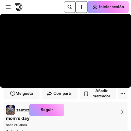
Saltar al reproductor
Saltar al contenido principal
Iniciar sesión
Añadir
Me gusta
Compartir
marcador
Seguir
zantoz
mom's day
hace 20 años