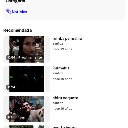
Categoría
🗞
Noticias
Recomendada
rumba palmahia
zantoz
hace 19 años
0:54
|
Próximamente
Palmahia
zantoz
hace 19 años
0:24
chiru coqueto
zantoz
hace 19 años
0:02
puerto berrio