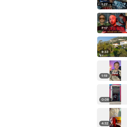
1:27
7:17
8:33
1:19
0:08
4:32