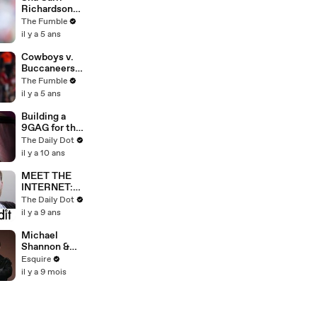
Model?
Richardson
Gets
The Fumble
ROASTED For
il y a 5 ans
Bragging
After
Cowboys v.
Finishing
Buccaneers
DEAD LAST
Game
The Fumble
At
BLASTED For
il y a 5 ans
Prefontaine
Being Rigged
Race
After Ref
Building a
CAUGHT On
9GAG for the
Hot Mic
Arab world
The Daily Dot
Making Up
il y a 10 ans
Penalties
MEET THE
INTERNET:
Reddit
The Daily Dot
il y a 9 ans
Michael
Shannon &
Matthew
Esquire
Macfadyen
il y a 9 mois
Get
Recognized
for the Wrong
Roles |