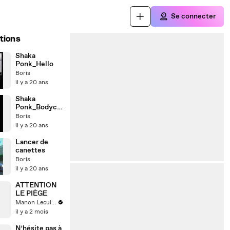
Se connecter
tions
Shaka
Ponk_Hello
Boris
il y a 20 ans
Shaka
Ponk_Bodycul
t
Boris
il y a 20 ans
Lancer de
canettes
Boris
il y a 20 ans
ATTENTION
LE PIÈGE
Manon Leculnu
il y a 2 mois
N’hésite pas à