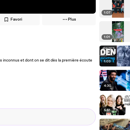
1:07
Favori
Plus
1:01
ts inconnus et dont on se dit dès la première écoute
1:03
4:30
5:51