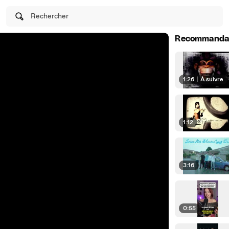
Rechercher
Recommanda
1:26
|
À suivre
1:12
3:16
0:55