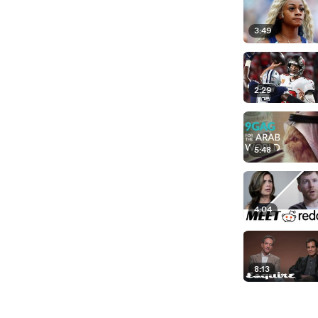
3:49
2:29
5:48
4:04
8:13