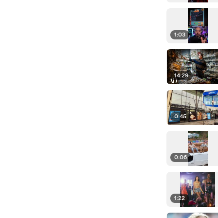
1:03
14:29
0:45
0:06
1:22