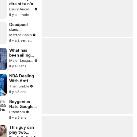
dire si tu n’as
pas compris
Laury Aucalme
🙂‍↔️
il y a 4 mois
Deadpool
dans
Avengers
Matteo Sapin
Doomsday ?
il y a 2 semaines
What has
been ailing
the Chicago
Major League Soccer
Fire in
il y a 9 ans
August? |
Analyst's Den
NBA Dealing
With Anti-
COVID
The Fumble
Vaccine
il y a 5 ans
Theories
Pushed By
Boygenius
Kyrie Irving,
Rate Google
Jonathan
Drive, the
Pitchfork
Isaac & More
Ocean, and
il y a 3 ans
Topsheets
This guy can
play two