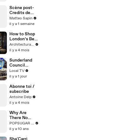
Scène post-
Credits de
Spider-Man
Matteo Sapin
il y a 1 semaine
How to Shop
London’s Best
Antiques
Architectural Digest
Markets Like
il y a 4 mois
a Pro Designer
Sunderland
Council
Blocks
Local TV
Betting
il y a 1 jour
Proposal
Abonne toi /
subscribe
Antoine Delp
il y a 4 mois
Why Are
There No
Plus-Size
POPSUGAR Fashion
Women on
il y a 10 ans
America's
Next Top
Sha'Carri