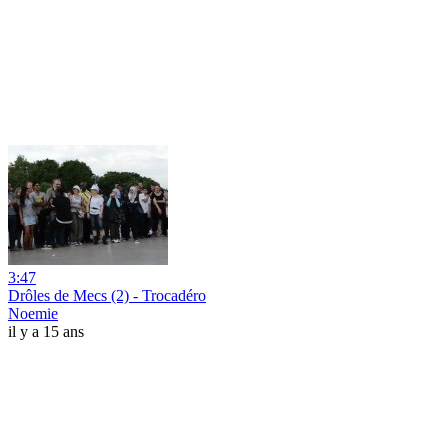
3:47
Drôles de Mecs (2) - Trocadéro
Noemie
il y a 15 ans