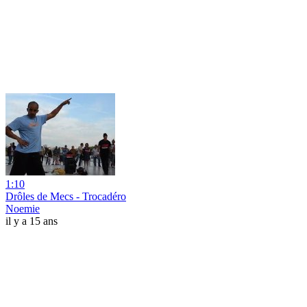
1:10
Drôles de Mecs - Trocadéro
Noemie
il y a 15 ans