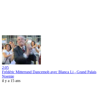
2:05
Frédéric Mitterrand Dancemob avec Blanca Li - Grand Palais
Noemie
il y a 15 ans