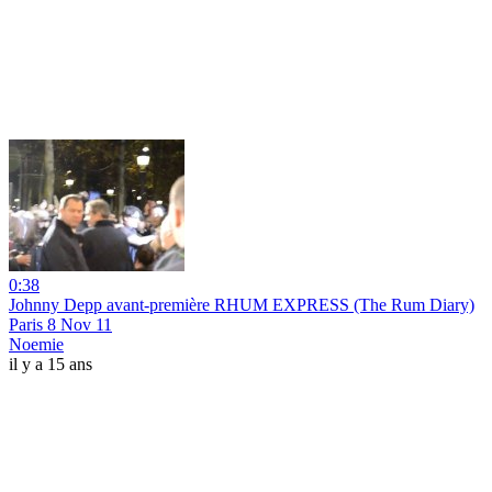
0:38
Johnny Depp avant-première RHUM EXPRESS (The Rum Diary)
Paris 8 Nov 11
Noemie
il y a 15 ans