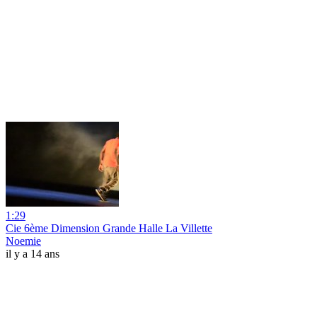
1:29
Cie 6ème Dimension Grande Halle La Villette
Noemie
il y a 14 ans