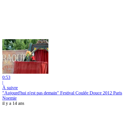
0:53
|
À suivre
"Aujourd'hui n'est pas demain" Festival Coulée Douce 2012 Paris
Noemie
il y a 14 ans