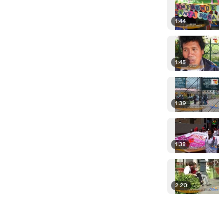
1:44
1:45
1:39
1:38
2:20