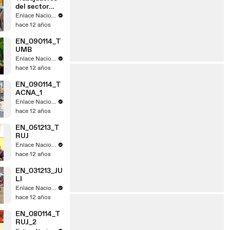
del sector
judicial de
Enlace Nacional
Tacna acatan
hace 12 años
paro
EN_090114_T
UMB
Enlace Nacional
hace 12 años
EN_090114_T
ACNA_1
Enlace Nacional
hace 12 años
EN_051213_T
RUJ
Enlace Nacional
hace 12 años
EN_031213_JU
LI
Enlace Nacional
hace 12 años
EN_080114_T
RUJ_2