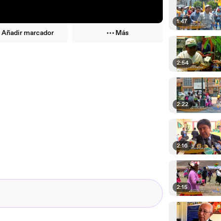
1:47
Añadir marcador
Más
2:54
2:22
2:16
2:15