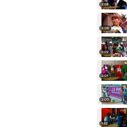
2:08
2:06
2:02
2:01
2:00
1:52