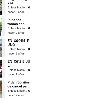
YAC
Enlace Nacional
hace 12 años
Puneños
toman con
calma fallo de
Enlace Nacional
La Haya
hace 12 años
EN_090114_P
UNO
Enlace Nacional
hace 12 años
EN_051213_JU
LI
Enlace Nacional
hace 12 años
Piden 30 años
de carcel para
Gregorio
Enlace Nacional
Santos
hace 12 años