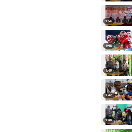
1:50
1:48
1:48
1:47
1:46