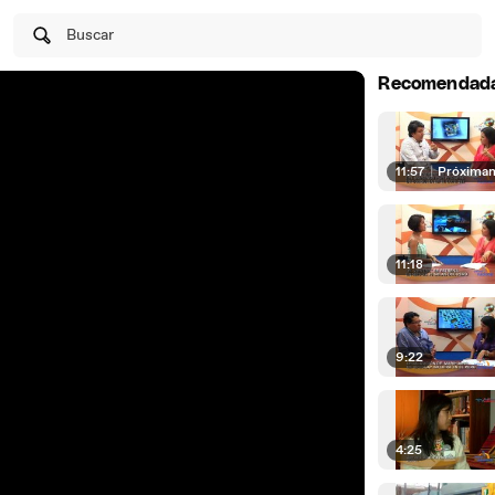
Buscar
Recomendad
11:57
|
Próxima
11:18
9:22
4:25