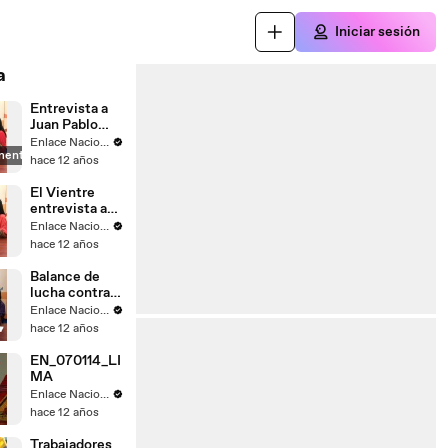
Iniciar sesión
a
Entrevista a
Juan Pablo
Saaverda
Enlace Nacional
mente
FEDEPAZ
hace 12 años
El Vientre
entrevista a
Mayella
Enlace Nacional
Lloclla
hace 12 años
Balance de
lucha contra
el
Enlace Nacional
narcotrafico
hace 12 años
EN_070114_LI
MA
Enlace Nacional
hace 12 años
Trabajadores