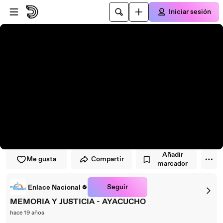
Saltar al reproductor
Saltar al contenido principal
Iniciar sesión
Añadir
Me gusta
Compartir
marcador
Seguir
Enlace Nacional
MEMORIA Y JUSTICIA - AYACUCHO
hace 19 años