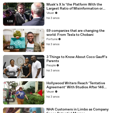
Musk’s X Is ‘the Platform With the
Largest Ratio of Misinformation or
Disinformation’ Amongst All Social
Veuer
Media Platforms
há 3 anos
1:08
59 companies that are changing the
world: From Tesla to Chobani
Fortune
há 3 anos
4:50
3 Things to Know About Coco Gauff's
Parents
People
há 3 anos
0:46
Hollywood Writers Reach ‘Tentative
Agreement’ With Studios After 146
Day Strike
Veuer
há 3 anos
1:09
NHA Customers in Limbo as Company