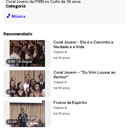
Coral Jovem da PIBN no Culto de 35 anos
Categoria
🎵
Música
Recomendado
Coral Jovem - Ele é o Caminho a
Verdade e a Vida
Classe A
há 19 anos
4:50
|
A Seguir
Coral Jovem – “Eu Vim Louvar ao
Senhor”
Classe A
há 19 anos
3:36
Frutos da Espirito
Classe A
há 19 anos
13:26