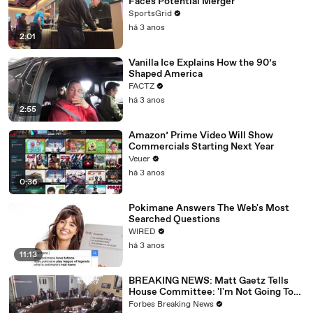
Faces Potential Merger
SportsGrid
há 3 anos
2:01
Vanilla Ice Explains How the 90’s
Shaped America
FACTZ
há 3 anos
2:55
Amazon’ Prime Video Will Show
Commercials Starting Next Year
Veuer
há 3 anos
0:36
Pokimane Answers The Web's Most
Searched Questions
WIRED
há 3 anos
11:13
BREAKING NEWS: Matt Gaetz Tells
House Committee: 'I'm Not Going To
Vote For A Continuing Resolution'
Forbes Breaking News