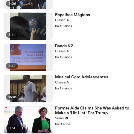
9:09
Espelhos Mágicos
Classe A
há 19 anos
3:44
Banda K2
Classe A
há 19 anos
3:42
Musical Coro Adolescentes
Classe A
há 19 anos
15:41
Former Aide Claims She Was Asked to
Make a ‘Hit List’ For Trump
Veuer
há 3 anos
0:51