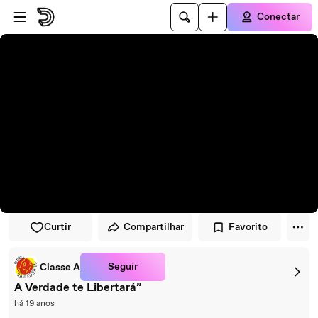
Pular para o player
Ir para o conteúdo principal
Conectar
Curtir
Compartilhar
Favorito
Seguir
Classe A
A Verdade te Libertará”
há 19 anos