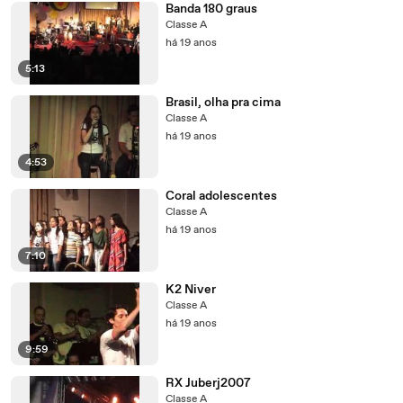
Banda 180 graus
Classe A
há 19 anos
5:13
Brasil, olha pra cima
Classe A
há 19 anos
4:53
Coral adolescentes
Classe A
há 19 anos
7:10
K2 Niver
Classe A
há 19 anos
9:59
RX Juberj2007
Classe A