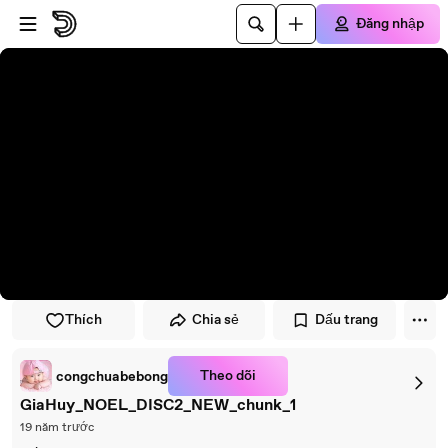
Đi đến trình phát
Đi đến nội dung chính
Đăng nhập
Thích
Chia sẻ
Dấu trang
Theo dõi
congchuabebong
GiaHuy_NOEL_DISC2_NEW_chunk_1
19 năm trước