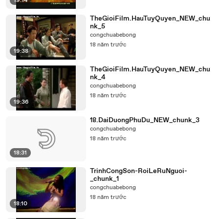
19:14
TheGioiFilm.HauTuyQuyen_NEW_chu
nk_5
congchuabebong
18 năm trước
19:38
TheGioiFilm.HauTuyQuyen_NEW_chu
nk_4
congchuabebong
18 năm trước
19:36
18.DaiDuongPhuDu_NEW_chunk_3
congchuabebong
18 năm trước
18:31
TrinhCongSon-RoiLeRuNguoi-
_chunk_1
congchuabebong
18 năm trước
18:10