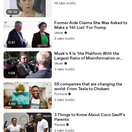
19 năm trước
19:32
Former Aide Claims She Was Asked to
Make a ‘Hit List’ For Trump
Veuer
3 năm trước
0:51
Musk’s X Is ‘the Platform With the
Largest Ratio of Misinformation or
Disinformation’ Amongst All Social
Veuer
Media Platforms
3 năm trước
1:08
59 companies that are changing the
world: From Tesla to Chobani
Fortune
3 năm trước
4:50
3 Things to Know About Coco Gauff's
Parents
People
3 năm trước