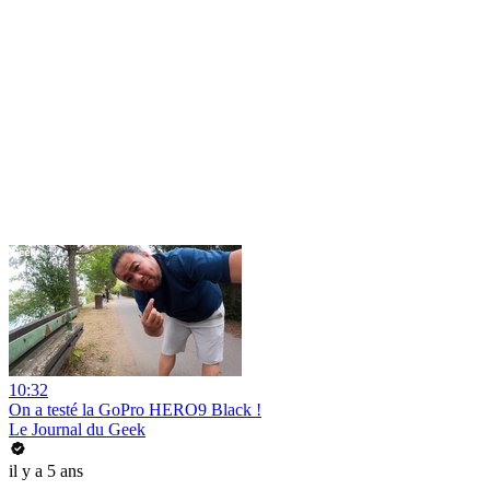
10:32
On a testé la GoPro HERO9 Black !
Le Journal du Geek
il y a 5 ans