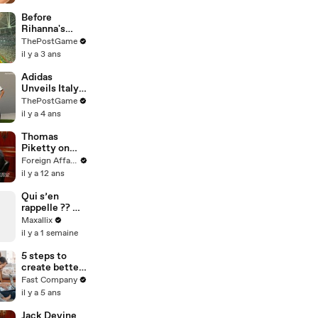
Before
Rihanna's
Super Bowl
ThePostGame
LVII Halftime
il y a 3 ans
Show: Stage
Construction
Adidas
Timelapse
Unveils Italy's
2023 Soccer
ThePostGame
Kits
il y a 4 ans
Thomas
Piketty on
Economic
Foreign Affairs
Inequality
il y a 12 ans
Qui s’en
rappelle ?? 🤩
🤩
Maxallix
il y a 1 semaine
5 steps to
create better
boundaries
Fast Company
when you
il y a 5 ans
work from
home
Jack Devine