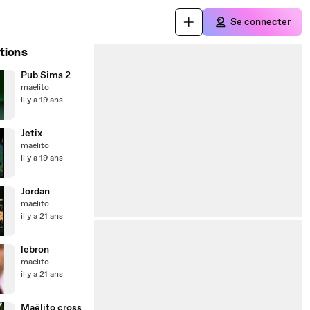
Se connecter
tions
Pub Sims 2
maelito
il y a 19 ans
Jetix
maelito
il y a 19 ans
Jordan
maelito
il y a 21 ans
lebron
maelito
il y a 21 ans
Maëlito cross