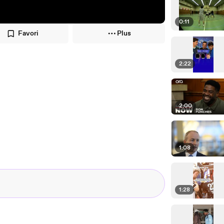
0:11
Favori
Plus
2:22
2:00
1:08
1:28