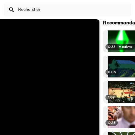
Rechercher
Recommanda
0:33
|
À suivre
0:06
1:07
0:28