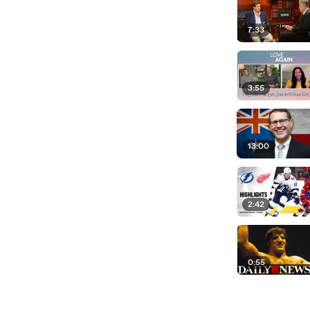
7:33
3:55
13:00
2:42
0:55