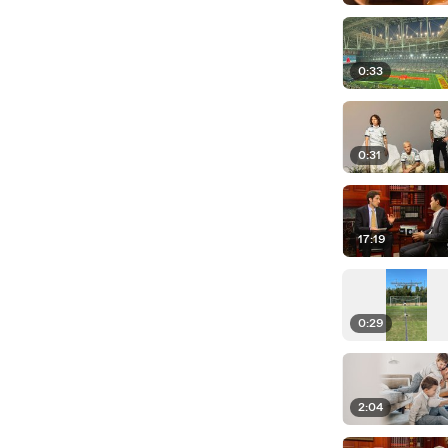
0:33
0:31
17:19
0:29
2:04