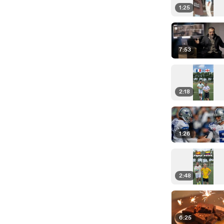
1:25
7:53
2:18
1:26
2:48
6:25