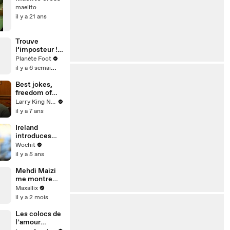
maelito
il y a 21 ans
Trouve
l’imposteur !
🥷🏼
Planète Foot
il y a 6 semaines
Best jokes,
freedom of
speech, and
Larry King Now on Ora.TV
timeless
il y a 7 ans
comedy --
Ron Funches
Ireland
answers your
introduces
social media
new
Wochit
questions
restrictions
il y a 5 ans
Mehdi Maizi
me montre
ses maillots
Maxallix
en collab !
il y a 2 mois
Les colocs de
l’amour