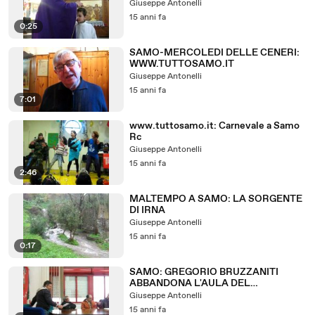
Giuseppe Antonelli
15 anni fa
0:25
SAMO-MERCOLEDI DELLE CENERI:
WWW.TUTTOSAMO.IT
Giuseppe Antonelli
15 anni fa
7:01
www.tuttosamo.it: Carnevale a Samo
Rc
Giuseppe Antonelli
15 anni fa
2:46
MALTEMPO A SAMO: LA SORGENTE
DI IRNA
Giuseppe Antonelli
15 anni fa
0:17
SAMO: GREGORIO BRUZZANITI
ABBANDONA L'AULA DEL
CONSIGLIO
Giuseppe Antonelli
15 anni fa