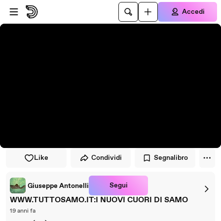
Vai al lettore
Passa al contenuto principale
Accedi
Like
Condividi
Segnalibro
Segui
Giuseppe Antonelli
WWW.TUTTOSAMO.IT:I NUOVI CUORI DI SAMO
19 anni fa