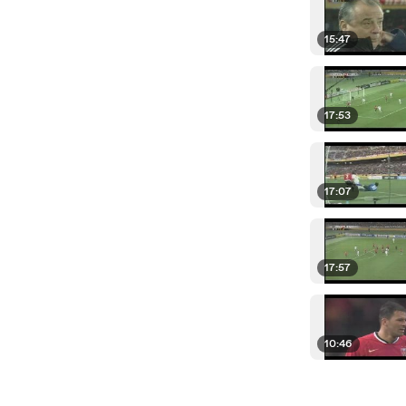
15:47
17:53
17:07
17:57
10:46