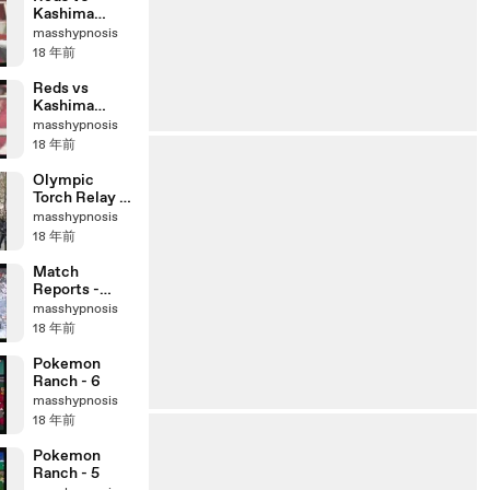
Kashima
Antlers - 2
masshypnosis
18 年前
Reds vs
Kashima
Antlers - 1
masshypnosis
18 年前
Olympic
Torch Relay in
London and
masshypnosis
Paris
18 年前
Match
Reports -
Reds vs Jubilo
masshypnosis
Iwata
18 年前
Pokemon
Ranch - 6
masshypnosis
18 年前
Pokemon
Ranch - 5