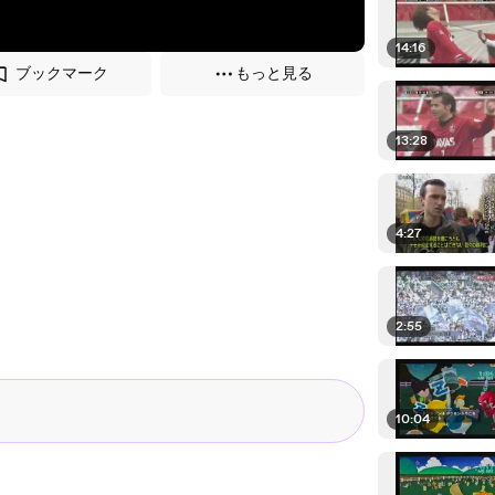
14:16
ブックマーク
もっと見る
13:28
4:27
2:55
10:04