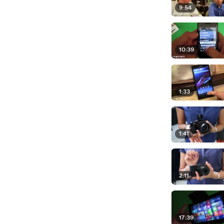
9:54
10:39
1:33
1:41
2:11
17:39