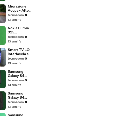
Migrazione
Acqua - Alto
Adige/Südtiro
tecnozoom
l
13 anni fa
Nokia Lumia
925
recensione in
tecnozoom
italiano
13 anni fa
Smart TV LG:
interfaccia e
funzionalità
tecnozoom
esclusive
13 anni fa
Samsung
Galaxy S4
video
tecnozoom
recensione in
13 anni fa
italiano
Samsung
Galaxy S4
fotocamera e
tecnozoom
software
13 anni fa
Samsung