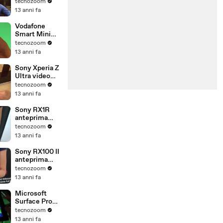
New York 8-9
tecnozoom
July
13 anni fa
Vodafone
Smart Mini
recensione
tecnozoom
13 anni fa
Sony Xperia Z
Ultra video
anteprima
tecnozoom
13 anni fa
Sony RX1R
anteprima
della
tecnozoom
fotocamera
13 anni fa
Sony RX100 II
anteprima
della nuova
tecnozoom
fotocamera
13 anni fa
Microsoft
Surface Pro
recensione in
tecnozoom
italiano
13 anni fa