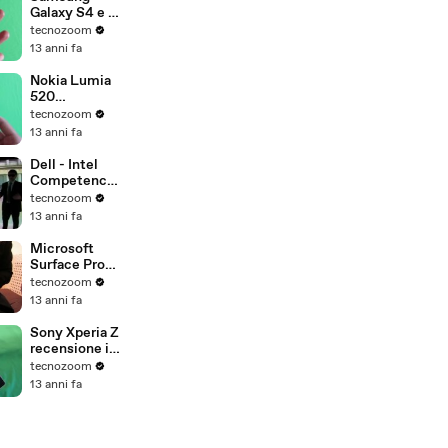
Galaxy S4 e S-
Health
tecnozoom
13 anni fa
Nokia Lumia
520
recensione
tecnozoom
(ITA)
13 anni fa
Dell - Intel
Competence
Centre Cloud
tecnozoom
e High
13 anni fa
Performance
Computing a
Microsoft
Pisa
Surface Pro
anteprima
tecnozoom
italiana
13 anni fa
Sony Xperia Z
recensione in
italiano
tecnozoom
13 anni fa