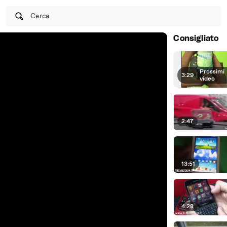
Cerca
Consigliato
Prossimi
3:29
|
video
2:47
13:51
4:28