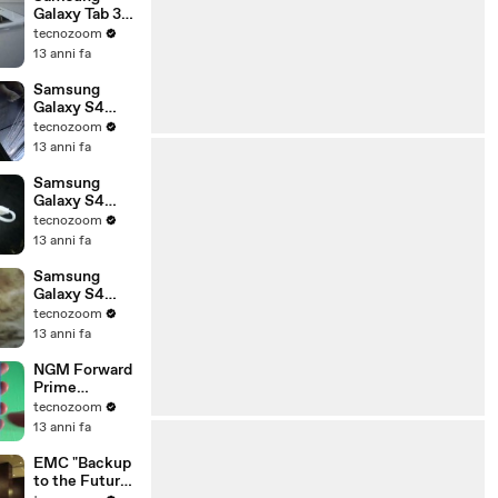
Galaxy Tab 3
10.1, 8 e 7 -
tecnozoom
Anteprima
13 anni fa
Samsung
Galaxy S4
Active
tecnozoom
13 anni fa
Samsung
Galaxy S4
Zoom
tecnozoom
13 anni fa
Samsung
Galaxy S4
Mini
tecnozoom
anteprima
13 anni fa
NGM Forward
Prime
recensione
tecnozoom
13 anni fa
EMC "Backup
to the Future"