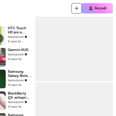
Accedi
HTC Touch
HD pro e
contro
tecnozoom
11 anni fa
Garmin HUD
tecnozoom
13 anni fa
Samsung
Galaxy Note 8
recensione in
tecnozoom
italiano
13 anni fa
BlackBerry
Q5: anteprima
video
tecnozoom
presentazione
13 anni fa
Samsung