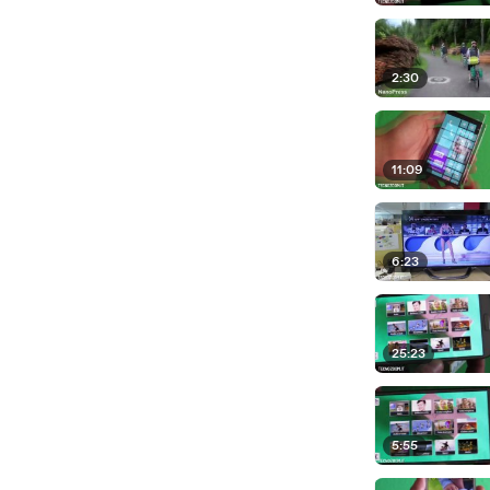
2:30
11:09
6:23
25:23
5:55