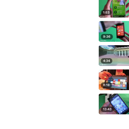
1:53
9:36
4:34
6:18
13:43