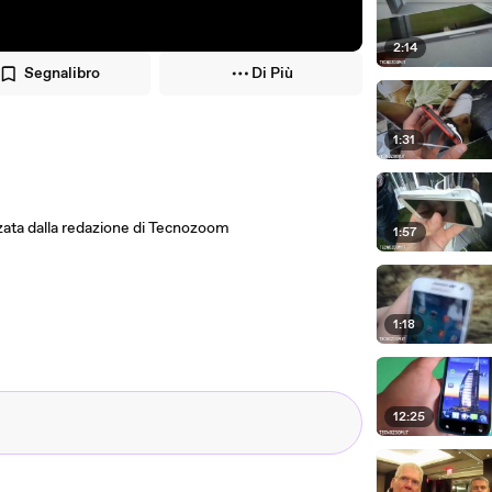
2:14
Segnalibro
Di Più
1:31
zata dalla redazione di Tecnozoom
1:57
1:18
12:25