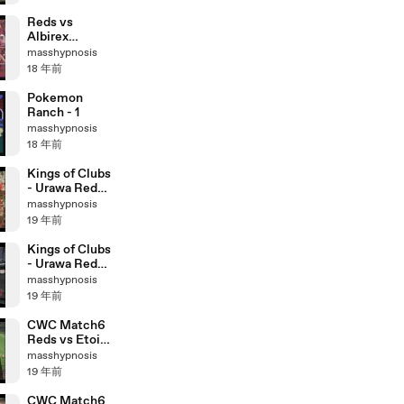
Reds vs
Albirex
Niigata - 1
masshypnosis
18 年前
Pokemon
Ranch - 1
masshypnosis
18 年前
Kings of Clubs
- Urawa Red
Diamonds 2-2
masshypnosis
19 年前
Kings of Clubs
- Urawa Red
Diamonds 1-2
masshypnosis
19 年前
CWC Match6
Reds vs Etoile
Sportive du
masshypnosis
Sahel 5-5
19 年前
CWC Match6