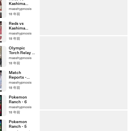
Kashima
Antlers - 2
masshypnosis
18 年前
Reds vs
Kashima
Antlers - 1
masshypnosis
18 年前
Olympic
Torch Relay in
London and
masshypnosis
Paris
18 年前
Match
Reports -
Reds vs Jubilo
masshypnosis
Iwata
18 年前
Pokemon
Ranch - 6
masshypnosis
18 年前
Pokemon
Ranch - 5