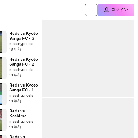
ログイン
Reds vs Kyoto
Sanga FC - 3
masshypnosis
18 年前
Reds vs Kyoto
Sanga FC - 2
masshypnosis
18 年前
Reds vs Kyoto
Sanga FC - 1
masshypnosis
18 年前
Reds vs
Kashima
Antlers - 3
masshypnosis
18 年前
Reds vs