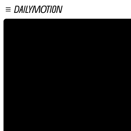
プレイヤーにスキップ
メインコンテンツにスキップ