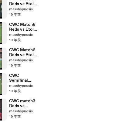
Reds vs Etoile
Sportive du
masshypnosis
Sahel 5-4
19 年前
CWC Match6
Reds vs Etoile
Sportive du
masshypnosis
Sahel 5-2
19 年前
CWC Match6
Reds vs Etoile
Sportive du
masshypnosis
Sahel 5-1
19 年前
CWC
Semifinal
Reds vs AC
masshypnosis
Milan 5-2
19 年前
CWC match3
Reds vs
Sepahan 4-4
masshypnosis
19 年前