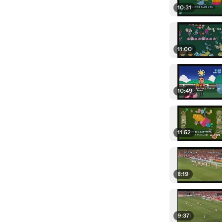
10:31
11:00
10:49
11:52
8:19
9:37