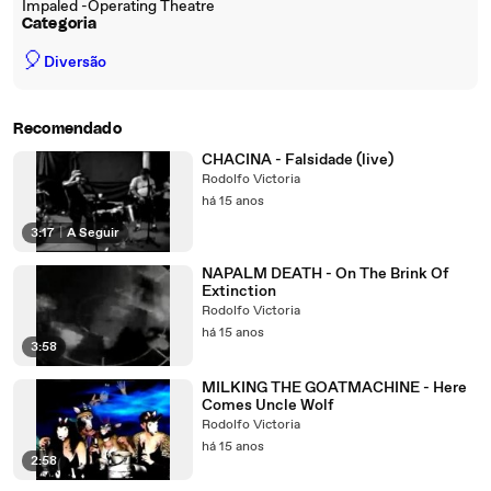
Impaled -Operating Theatre
Categoria
🎈
Diversão
Recomendado
CHACINA - Falsidade (live)
Rodolfo Victoria
há 15 anos
3:17
|
A Seguir
NAPALM DEATH - On The Brink Of
Extinction
Rodolfo Victoria
há 15 anos
3:58
MILKING THE GOATMACHINE - Here
Comes Uncle Wolf
Rodolfo Victoria
há 15 anos
2:58