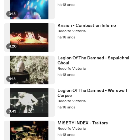
há 18 anos
3:13
Krisiun - Combustion Inferno
Rodolfo Victoria
há 18 anos
4:20
Legion Of The Damned - Sepulchral
Ghoul
Rodolfo Victoria
há 18 anos
4:13
Legion Of The Damned - Werewolf
Corpse
Rodolfo Victoria
há 18 anos
3:43
MISERY INDEX - Traitors
Rodolfo Victoria
há 18 anos