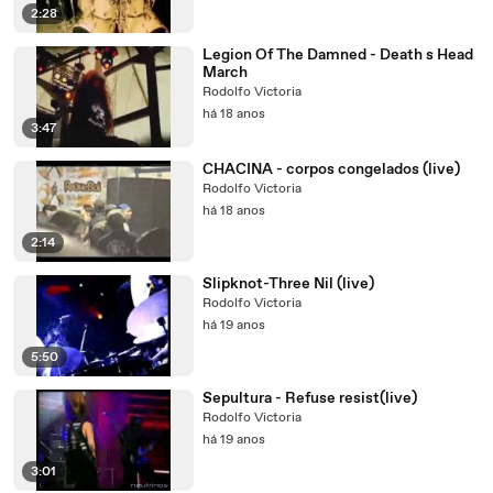
2:28
Legion Of The Damned - Death s Head
March
Rodolfo Victoria
há 18 anos
3:47
CHACINA - corpos congelados (live)
Rodolfo Victoria
há 18 anos
2:14
Slipknot-Three Nil (live)
Rodolfo Victoria
há 19 anos
5:50
Sepultura - Refuse resist(live)
Rodolfo Victoria
há 19 anos
3:01