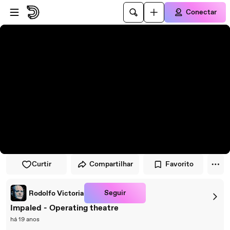
Pular para o player
Ir para o conteúdo principal
Conectar
Curtir
Compartilhar
Favorito
Seguir
Rodolfo Victoria
Impaled - Operating theatre
há 19 anos