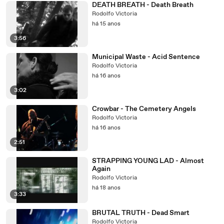
DEATH BREATH - Death Breath
Rodolfo Victoria
há 15 anos
3:56
Municipal Waste - Acid Sentence
Rodolfo Victoria
há 16 anos
3:02
Crowbar - The Cemetery Angels
Rodolfo Victoria
há 16 anos
2:51
STRAPPING YOUNG LAD - Almost
Again
Rodolfo Victoria
há 18 anos
3:33
BRUTAL TRUTH - Dead Smart
Rodolfo Victoria