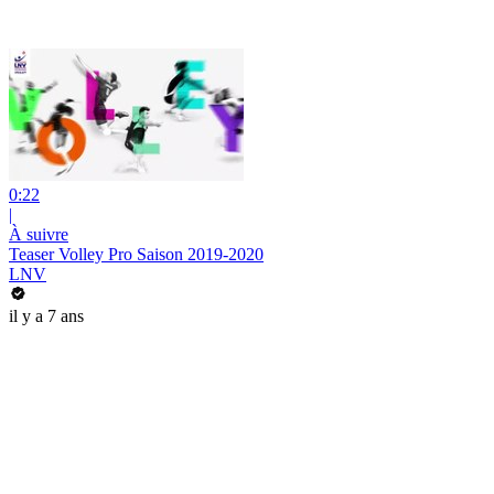
0:22
|
À suivre
Teaser Volley Pro Saison 2019-2020
LNV
il y a 7 ans