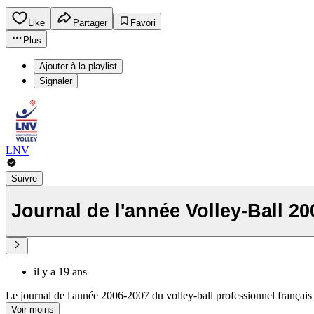
Like
Partager
Favori
Plus
Ajouter à la playlist
Signaler
LNV
Suivre
Journal de l'année Volley-Ball 2
il y a 19 ans
Le journal de l'année 2006-2007 du volley-ball professionnel français
Voir moins