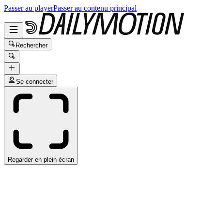
Passer au player
Passer au contenu principal
Rechercher
Se connecter
Regarder en plein écran