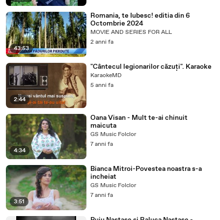
Romania, te Iubesc! editia din 6
Octombrie 2024
MOVIE AND SERIES FOR ALL
2 anni fa
43:53
"Cântecul legionarilor căzuți". Karaoke
KaraokeMD
5 anni fa
2:44
Oana Visan - Mult te-ai chinuit
maicuta
GS Music Folclor
7 anni fa
4:34
Bianca Mitroi-Povestea noastra s-a
incheiat
GS Music Folclor
7 anni fa
3:51