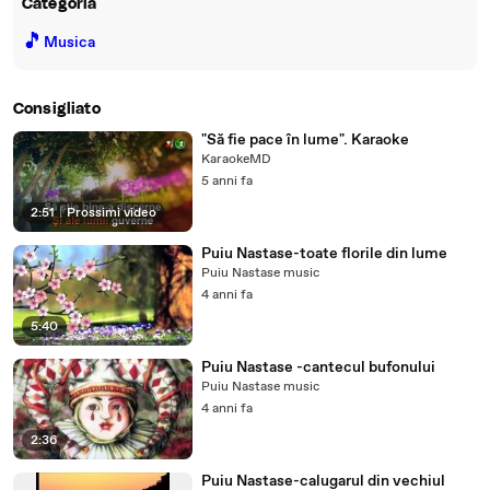
Categoria
🎵
Musica
Consigliato
"Să fie pace în lume". Karaoke
KaraokeMD
5 anni fa
2:51
|
Prossimi video
Puiu Nastase-toate florile din lume
Puiu Nastase music
4 anni fa
5:40
Puiu Nastase -cantecul bufonului
Puiu Nastase music
4 anni fa
2:36
Puiu Nastase-calugarul din vechiul