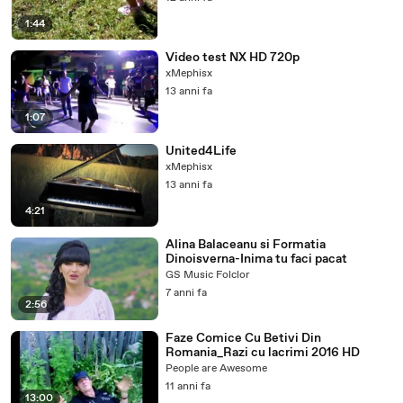
1:44
Video test NX HD 720p
xMephisx
13 anni fa
1:07
United4Life
xMephisx
13 anni fa
4:21
Alina Balaceanu si Formatia
Dinoisverna-Inima tu faci pacat
GS Music Folclor
7 anni fa
2:56
Faze Comice Cu Betivi Din
Romania_Razi cu lacrimi 2016 HD
People are Awesome
11 anni fa
13:00