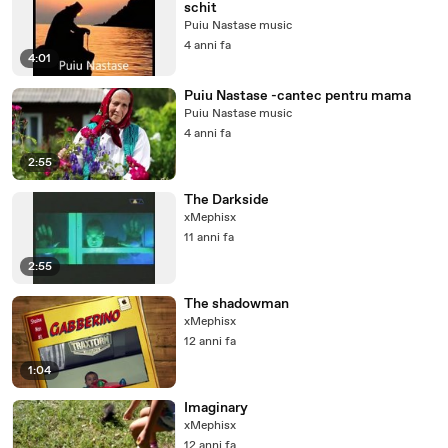
schit
Puiu Nastase music
4 anni fa
4:01
Puiu Nastase -cantec pentru mama
Puiu Nastase music
4 anni fa
2:55
The Darkside
xMephisx
11 anni fa
2:55
The shadowman
xMephisx
12 anni fa
1:04
Imaginary
xMephisx
12 anni fa