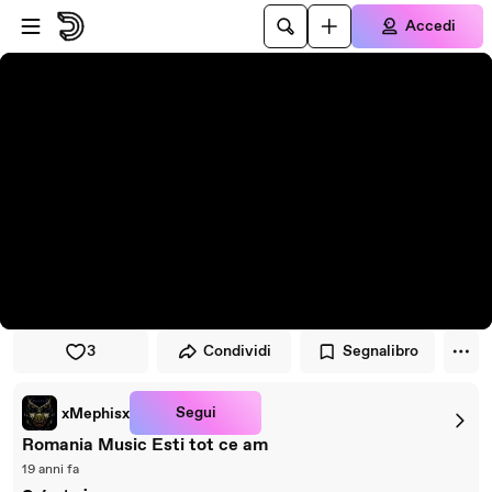
Vai al lettore
Passa al contenuto principale
Accedi
3
Condividi
Segnalibro
Segui
xMephisx
Romania Music Esti tot ce am
19 anni fa