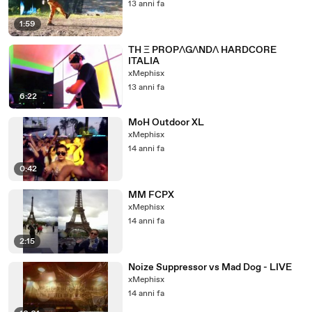
13 anni fa
1:59
TH Ξ PROPΛGΛNDΛ HARDCORE
ITALIA
xMephisx
13 anni fa
6:22
MoH Outdoor XL
xMephisx
14 anni fa
0:42
MM FCPX
xMephisx
14 anni fa
2:15
Noize Suppressor vs Mad Dog - LIVE
xMephisx
14 anni fa