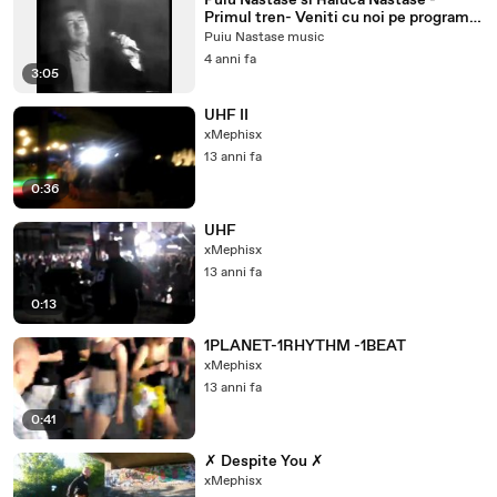
Puiu Nastase si Raluca Nastase -
Primul tren- Veniti cu noi pe programul
2 TVR
Puiu Nastase music
4 anni fa
3:05
UHF II
xMephisx
13 anni fa
0:36
UHF
xMephisx
13 anni fa
0:13
1PLANET-1RHYTHM -1BEAT
xMephisx
13 anni fa
0:41
✗ Despite You ✗
xMephisx