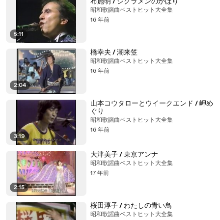
布施明 / シクラメンのかほり
昭和歌謡曲ベストヒット大全集
16 年前
5:11
橋幸夫 / 潮来笠
昭和歌謡曲ベストヒット大全集
16 年前
2:04
山本コウタローとウイークエンド / 岬め
ぐり
昭和歌謡曲ベストヒット大全集
16 年前
3:19
大津美子 / 東京アンナ
昭和歌謡曲ベストヒット大全集
17 年前
2:15
桜田淳子 / わたしの青い鳥
昭和歌謡曲ベストヒット大全集