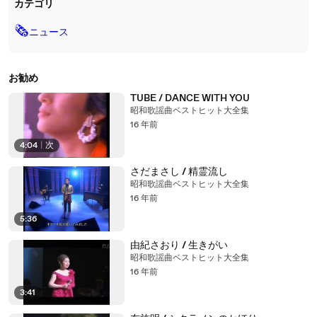
カテゴリ
🗞
ニュース
お勧め
TUBE / DANCE WITH YOU
昭和歌謡曲ベストヒット大全集
16 年前
4:04
|
次
さだまさし / 精霊流し
昭和歌謡曲ベストヒット大全集
16 年前
5:36
由紀さおり / 生きがい
昭和歌謡曲ベストヒット大全集
16 年前
3:41