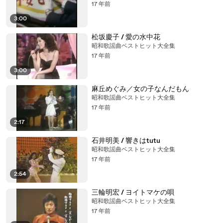
17 年前
3:00
松坂慶子 / 愛の水中花
昭和歌謡曲ベストヒット大全集
17 年前
3:00
麻丘めぐみ／女の子なんだもん
昭和歌謡曲ベストヒット大全集
17 年前
2:17
石井明美 / 響きはtutu
昭和歌謡曲ベストヒット大全集
17 年前
2:54
三輪明宏 / ヨイトマケの唄
昭和歌謡曲ベストヒット大全集
17 年前