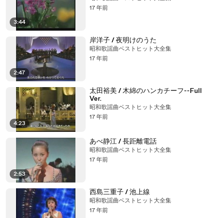
17 年前
3:44
岸洋子 / 夜明けのうた
昭和歌謡曲ベストヒット大全集
17 年前
2:47
太田裕美 / 木綿のハンカチーフ--Full
Ver.
昭和歌謡曲ベストヒット大全集
17 年前
4:23
あべ静江 / 長距離電話
昭和歌謡曲ベストヒット大全集
17 年前
2:53
西島三重子 / 池上線
昭和歌謡曲ベストヒット大全集
17 年前