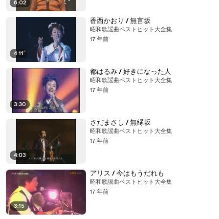
6:02
香西かおり / 無言坂
昭和歌謡曲ベストヒット大全集
17 年前
4:11
都はるみ / 好きになった人
昭和歌謡曲ベストヒット大全集
17 年前
3:30
さだまさし / 無縁坂
昭和歌謡曲ベストヒット大全集
17 年前
4:03
アリス / 今はもうだれも
昭和歌謡曲ベストヒット大全集
17 年前
3:15