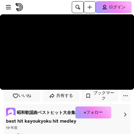
プレイヤーにスキップ
メインコンテンツにスキップ
ログイン
ブックマー
いいね
共有する
ク
+フォロー
昭和歌謡曲ベストヒット大全集
best hit kayoukyoku hit medley
19 年前