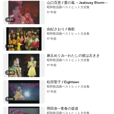
山口百恵 / 愛の嵐 ～Jealousy Storm～
昭和歌謡曲ベストヒット大全集
17 年前
4:07
由紀さおり / 挽歌
昭和歌謡曲ベストヒット大全集
17 年前
3:05
麻丘めぐみ--わたしの彼は左きき
昭和歌謡曲ベストヒット大全集
17 年前
2:40
松田聖子 / Eighteen
昭和歌謡曲ベストヒット大全集
17 年前
1:59
岡田奈--青春の坂道
昭和歌謡曲ベストヒット大全集