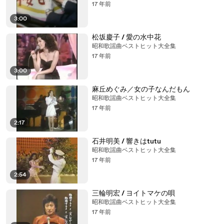
17 年前
3:00
松坂慶子 / 愛の水中花
昭和歌謡曲ベストヒット大全集
17 年前
3:00
麻丘めぐみ／女の子なんだもん
昭和歌謡曲ベストヒット大全集
17 年前
2:17
石井明美 / 響きはtutu
昭和歌謡曲ベストヒット大全集
17 年前
2:54
三輪明宏 / ヨイトマケの唄
昭和歌謡曲ベストヒット大全集
17 年前