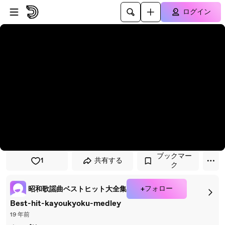
プレイヤーにスキップ
メインコンテンツにスキップ
ログイン
ブックマー
1
共有する
ク
+フォロー
昭和歌謡曲ベストヒット大全集
Best-hit-kayoukyoku-medley
19 年前