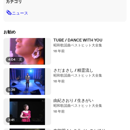
カテゴリ
🗞
ニュース
お勧め
TUBE / DANCE WITH YOU
昭和歌謡曲ベストヒット大全集
16 年前
4:04
|
次
さだまさし / 精霊流し
昭和歌謡曲ベストヒット大全集
16 年前
5:36
由紀さおり / 生きがい
昭和歌謡曲ベストヒット大全集
16 年前
3:41