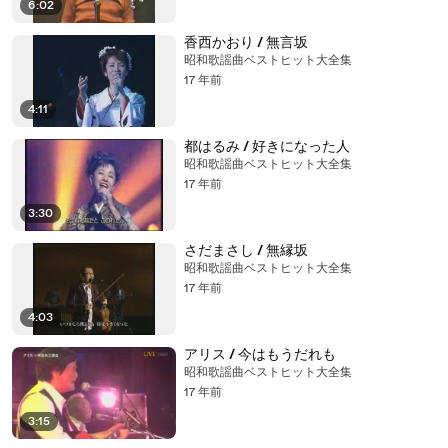
6:02
香西かおり / 無言坂
昭和歌謡曲ベストヒット大全集
17 年前
4:11
都はるみ / 好きになった人
昭和歌謡曲ベストヒット大全集
17 年前
3:30
さだまさし / 無縁坂
昭和歌謡曲ベストヒット大全集
17 年前
4:03
アリス / 今はもうだれも
昭和歌謡曲ベストヒット大全集
17 年前
3:15