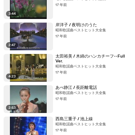
17 年前
3:44
岸洋子 / 夜明けのうた
昭和歌謡曲ベストヒット大全集
17 年前
2:47
太田裕美 / 木綿のハンカチーフ--Full
Ver.
昭和歌謡曲ベストヒット大全集
17 年前
4:23
あべ静江 / 長距離電話
昭和歌謡曲ベストヒット大全集
17 年前
2:53
西島三重子 / 池上線
昭和歌謡曲ベストヒット大全集
17 年前