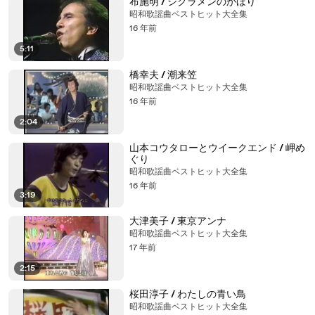
布施明 / シクラメンのかほり
昭和歌謡曲ベストヒット大全集
16 年前
5:11
橋幸夫 / 潮来笠
昭和歌謡曲ベストヒット大全集
16 年前
2:04
山本コウタローとウイークエンド / 岬め
ぐり
昭和歌謡曲ベストヒット大全集
16 年前
3:19
大津美子 / 東京アンナ
昭和歌謡曲ベストヒット大全集
17 年前
2:15
桜田淳子 / わたしの青い鳥
昭和歌謡曲ベストヒット大全集