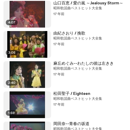
山口百恵 / 愛の嵐 ～Jealousy Storm～
昭和歌謡曲ベストヒット大全集
17 年前
4:07
由紀さおり / 挽歌
昭和歌謡曲ベストヒット大全集
17 年前
3:05
麻丘めぐみ--わたしの彼は左きき
昭和歌謡曲ベストヒット大全集
17 年前
2:40
松田聖子 / Eighteen
昭和歌謡曲ベストヒット大全集
17 年前
1:59
岡田奈--青春の坂道
昭和歌謡曲ベストヒット大全集