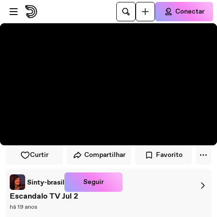
Pular para o player
Ir para o conteúdo principal
Conectar
Curtir
Compartilhar
Favorito
Seguir
Sinty-brasil
Escandalo TV Jul 2
há 19 anos