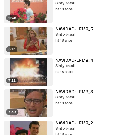
Sinty-brasil
há 18 anos
6:05
NAVIDAD-LFMB_5
Sinty-brasil
há 18 anos
5:17
NAVIDAD-LFMB_4
Sinty-brasil
há 18 anos
7:22
NAVIDAD-LFMB_3
Sinty-brasil
há 18 anos
7:30
NAVIDAD-LFMB_2
Sinty-brasil
há 18 anos