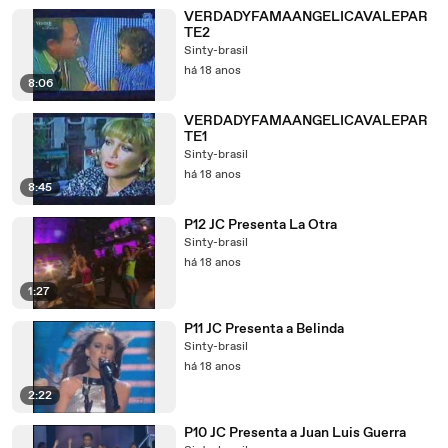
VERDADYFAMAANGELICAVALEPAR
TE2
Sinty-brasil
há 18 anos
8:06
VERDADYFAMAANGELICAVALEPAR
TE1
Sinty-brasil
há 18 anos
8:45
P12 JC Presenta La Otra
Sinty-brasil
há 18 anos
1:27
P11 JC Presenta a Belinda
Sinty-brasil
há 18 anos
2:22
P10 JC Presenta a Juan Luis Guerra