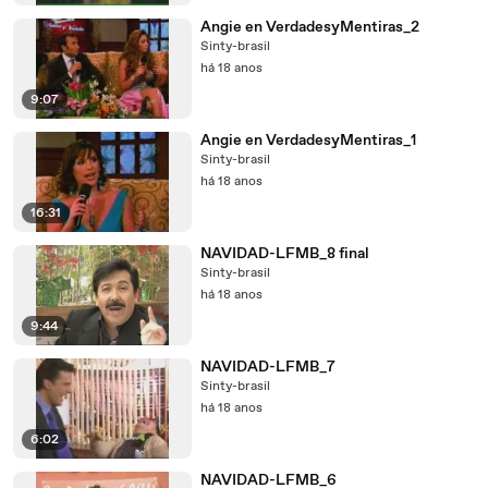
Angie en VerdadesyMentiras_2
Sinty-brasil
há 18 anos
9:07
Angie en VerdadesyMentiras_1
Sinty-brasil
há 18 anos
16:31
NAVIDAD-LFMB_8 final
Sinty-brasil
há 18 anos
9:44
NAVIDAD-LFMB_7
Sinty-brasil
há 18 anos
6:02
NAVIDAD-LFMB_6