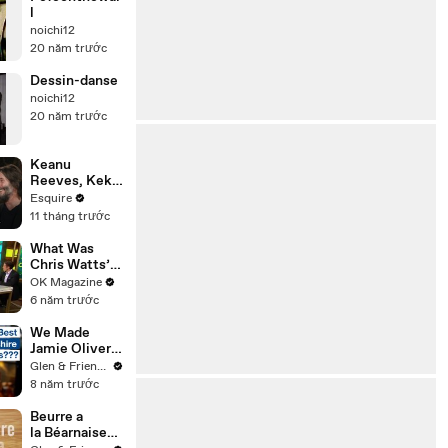
l
noichi12
20 năm trước
Dessin-danse
noichi12
20 năm trước
Keanu
Reeves, Keke
Palmer, Seth
Esquire
Rogen & Aziz
11 tháng trước
Ansari Talk
'Good
What Was
Fortune' at
Chris Watts’
Esquire’s
Motivation To
OK Magazine
Table Read
Murder His
6 năm trước
Wife & Kids?
Watch Expert
We Made
Weigh In
Jamie Oliver's
Yorkshire
Glen & Friends Cooking Food
Pudding
8 năm trước
Recipe
Beurre a
la Béarnaise