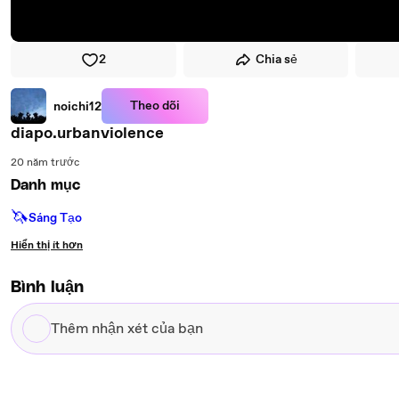
2
Chia sẻ
Theo dõi
noichi12
diapo.urbanviolence
20 năm trước
Danh mục
🦄
Sáng Tạo
Hiển thị ít hơn
Bình luận
Thêm
nhận
xét
của
bạn