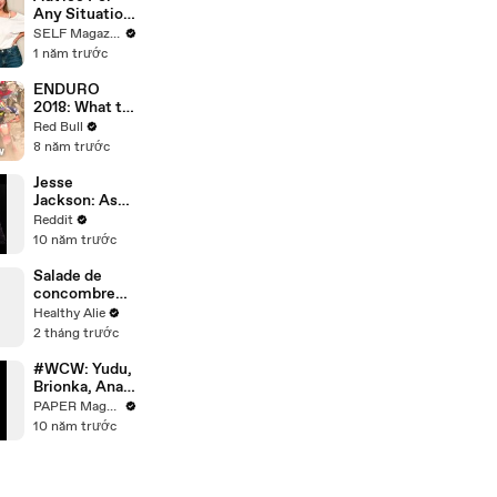
for the Wrong
Any Situation
Roles |
With "The
SELF Magazine
Inquiring
Map That
1 năm trước
Minds |
Leads to You"
Esquire
Cast
ENDURO
2018: What to
expect at
Red Bull
Erzbergrodeo
8 năm trước
Red Bull Hare
Scramble.
Jesse
Jackson: Ask
Me Anything
Reddit
10 năm trước
Salade de
concombre
antillaise
Healthy Alie
2 tháng trước
#WCW: Yudu,
Brionka, Ana
and Anna
PAPER Magazine
10 năm trước