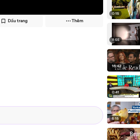
0:15
Dấu trang
Thêm
8:55
16:42
0:41
5:15