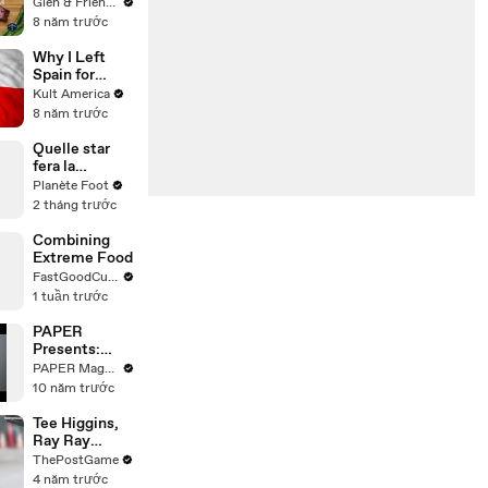
Recipe
Glen & Friends Cooking Food
8 năm trước
Why I Left
Spain for
Poland [Kult
Kult America
America]
8 năm trước
Quelle star
fera la
meilleure
Planète Foot
Coupe du
2 tháng trước
Monde ? 👀
Combining
Extreme Food
FastGoodCuisine
1 tuần trước
PAPER
Presents:
How To Make
PAPER Magazine
A Good Black
10 năm trước
Coffee
Tee Higgins,
Ray Ray
McCloud,
ThePostGame
Jaylon Smith:
4 năm trước