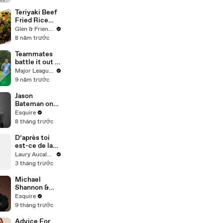
NFL Wild-
Card
Teriyaki Beef
Weekend
Fried Rice
Game Day
Recipe
Glen & Friends Cooking Food
Fashion
8 năm trước
Winners
Teammates
battle it out in
Minnesota |
Major League Soccer
Beat the Pro
9 năm trước
pres. by
Heineken
Jason
Bateman on
Child
Esquire
Stardom,
8 tháng trước
Sobriety, &
Four Decades
D’après toi
in Hollywood |
est-ce de la
What I’ve
trahison ? 👀
Laury Aucalme
Learned |
3 tháng trước
Esquire
Michael
Shannon &
Matthew
Esquire
Macfadyen
9 tháng trước
Get
Recognized
Advice For