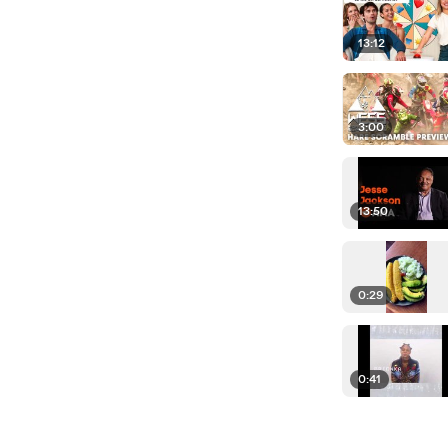
13:12
3:00
13:50
0:29
0:41