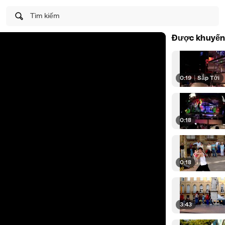
Tìm kiếm
Được khuyến
0:19
|
Sắp Tới
0:18
0:18
3:43