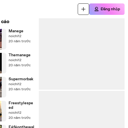
Đăng nhập
 cáo
Manege
noichi12
20 năm trước
Themanege
noichi12
20 năm trước
Supermorbak
noichi12
20 năm trước
Freestylespe
ed
noichi12
20 năm trước
Féféonthewal