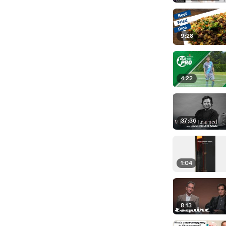
9:28
4:22
37:36
1:04
8:13