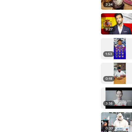
3:24
9:27
1:53
0:18
3:35
0:33