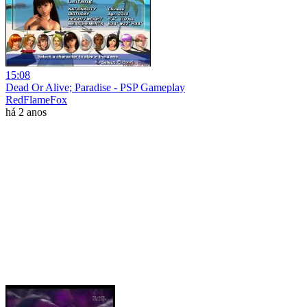
15:08
Dead Or Alive; Paradise - PSP Gameplay
RedFlameFox
há 2 anos