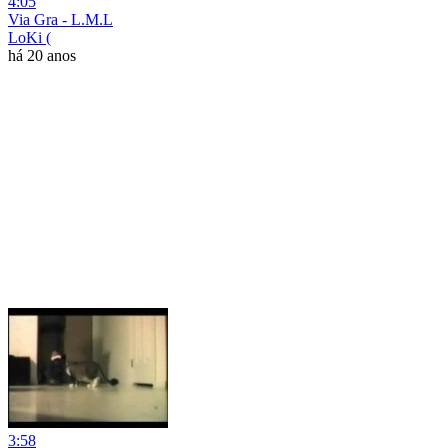
4:05
Via Gra - L.M.L
LoKi (
há 20 anos
3:58