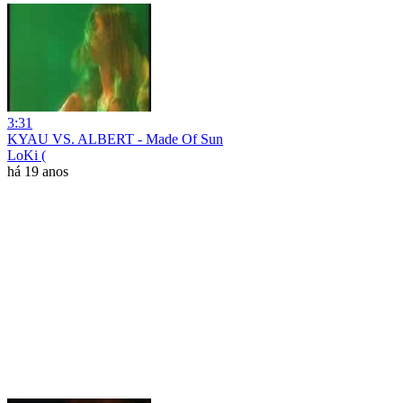
3:31
KYAU VS. ALBERT - Made Of Sun
LoKi (
há 19 anos