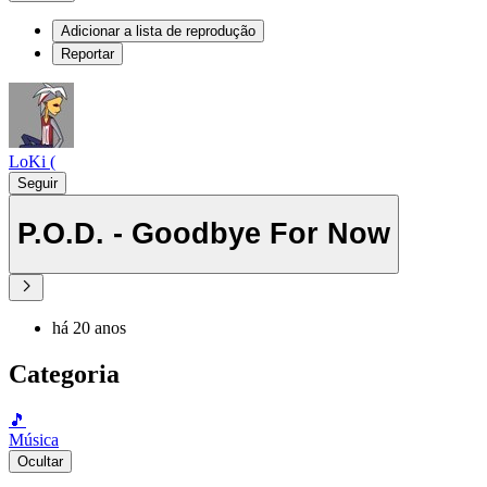
Adicionar a lista de reprodução
Reportar
LoKi (
Seguir
P.O.D. - Goodbye For Now
há 20 anos
Categoria
🎵
Música
Ocultar