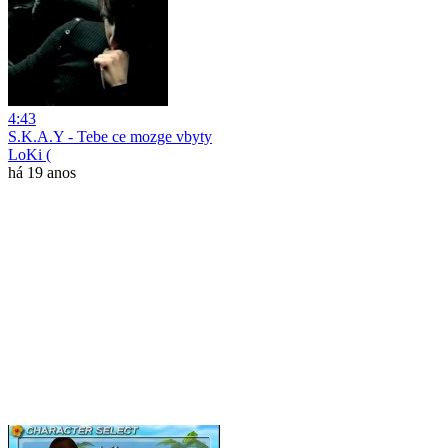
4:43
S.K.A.Y - Tebe ce mozge vbyty
LoKi (
há 19 anos