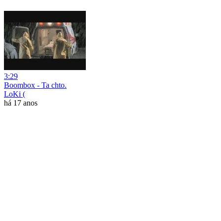
3:29
Boombox - Ta chto.
LoKi (
há 17 anos