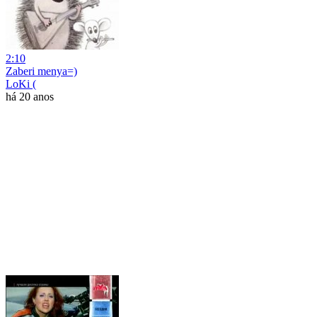
2:10
Zaberi menya=)
LoKi (
há 20 anos