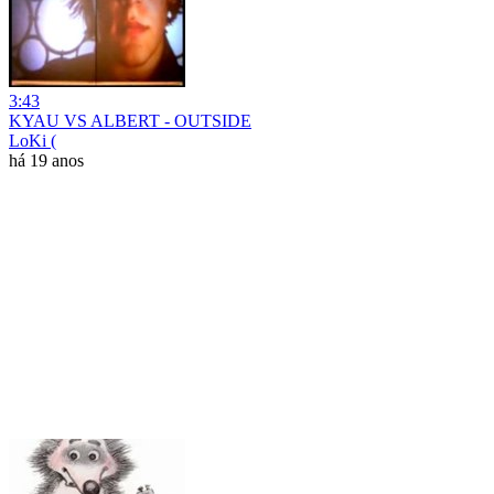
3:43
KYAU VS ALBERT - OUTSIDE
LoKi (
há 19 anos