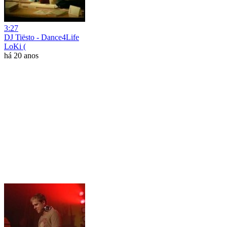
3:27
DJ Tiёsto - Dance4Life
LoKi (
há 20 anos