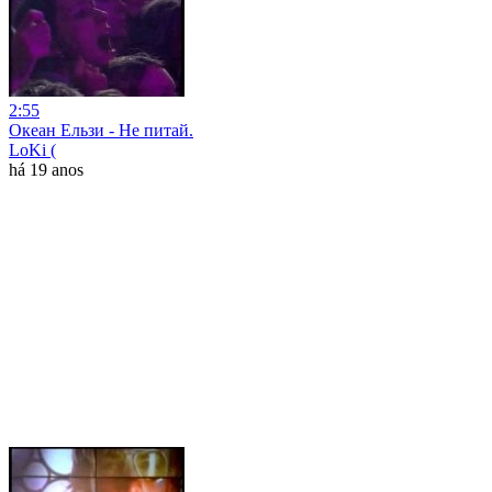
2:55
Океан Ельзи - Не питай.
LoKi (
há 19 anos