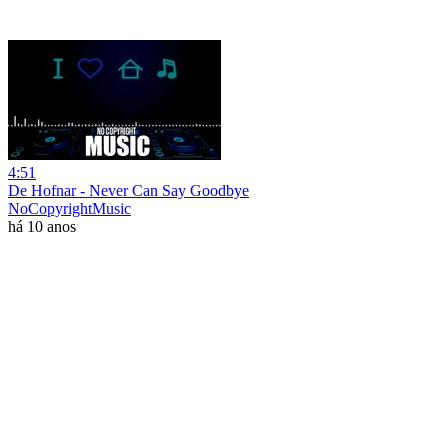
4:51
De Hofnar - Never Can Say Goodbye
NoCopyrightMusic
há 10 anos