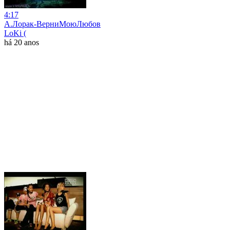
4:17
А.Лорак-ВерниМоюЛюбов
LoKi (
há 20 anos