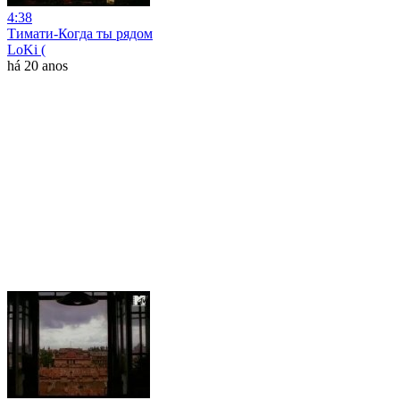
4:38
Тимати-Когда ты рядом
LoKi (
há 20 anos