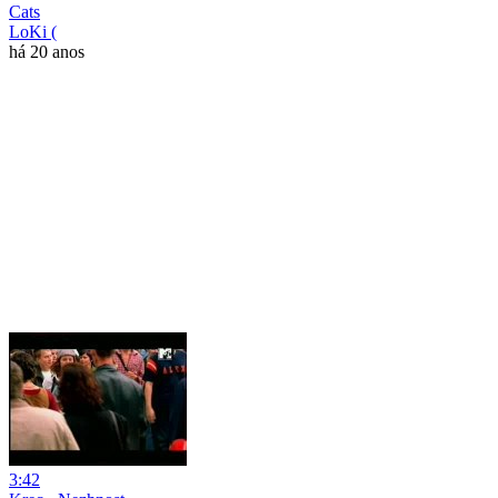
Cats
LoKi (
há 20 anos
3:42