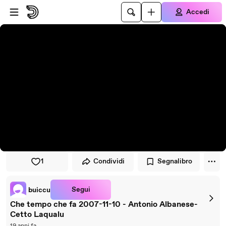
Vai al lettore
Passa al contenuto principale
Accedi
1
Condividi
Segnalibro
Segui
buiccu
Che tempo che fa 2007-11-10 - Antonio Albanese-
Cetto Laqualu