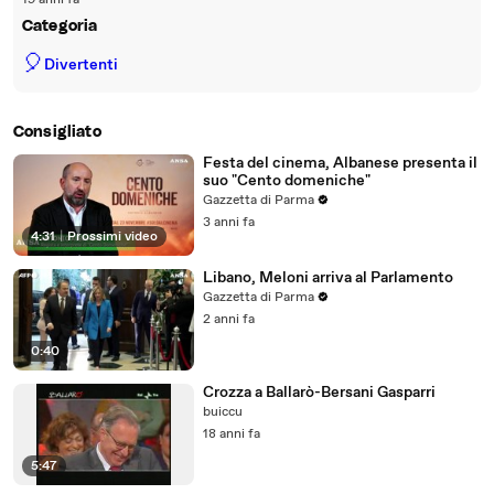
19 anni fa
Categoria
🎈
Divertenti
Consigliato
Festa del cinema, Albanese presenta il
suo "Cento domeniche"
Gazzetta di Parma
3 anni fa
4:31
|
Prossimi video
Libano, Meloni arriva al Parlamento
Gazzetta di Parma
2 anni fa
0:40
Crozza a Ballarò-Bersani Gasparri
buiccu
18 anni fa
5:47