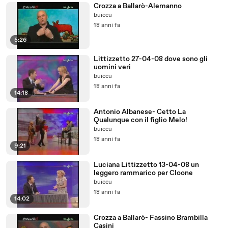
Crozza a Ballarò-Alemanno
buiccu
18 anni fa
5:26
Littizzetto 27-04-08 dove sono gli
uomini veri
buiccu
18 anni fa
14:18
Antonio Albanese- Cetto La
Qualunque con il figlio Melo!
buiccu
18 anni fa
9:21
Luciana Littizzetto 13-04-08 un
leggero rammarico per Cloone
buiccu
18 anni fa
14:02
Crozza a Ballarò- Fassino Brambilla
Casini