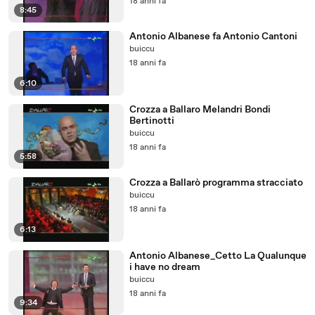
18 anni fa
8:45
Antonio Albanese fa Antonio Cantoni
buiccu
18 anni fa
6:10
Crozza a Ballaro Melandri Bondi
Bertinotti
buiccu
18 anni fa
5:58
Crozza a Ballarò programma stracciato
buiccu
18 anni fa
6:13
Antonio Albanese_Cetto La Qualunque
i have no dream
buiccu
18 anni fa
9:34