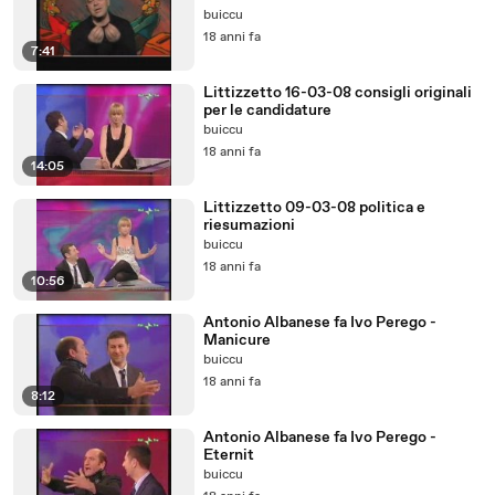
buiccu
18 anni fa
7:41
Littizzetto 16-03-08 consigli originali
per le candidature
buiccu
18 anni fa
14:05
Littizzetto 09-03-08 politica e
riesumazioni
buiccu
18 anni fa
10:56
Antonio Albanese fa Ivo Perego -
Manicure
buiccu
18 anni fa
8:12
Antonio Albanese fa Ivo Perego -
Eternit
buiccu