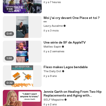
il y a 7 heures
2:06
Moi j’ai cry devant One Piece et toi ?
👀
Laury Aucalme
il y a 3 mois
0:41
Une série de SF de AppleTV
Matteo Sapin
il y a 2 semaines
1:58
Flexo makes Legos bendable
The Daily Dot
il y a 9 ans
0:32
Jennie Garth on Healing From Two Hip
Replacements and Aging with
Confidence
SELF Magazine
il y a 2 ans