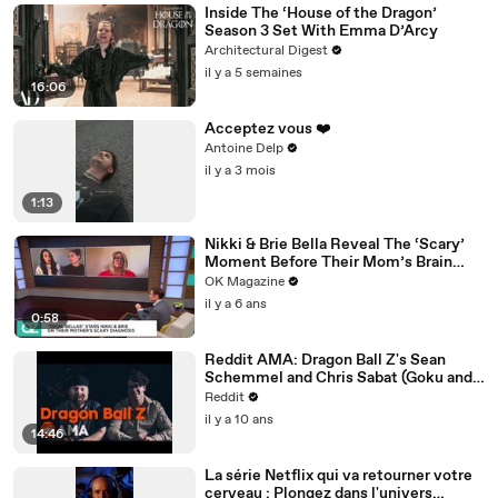
Inside The ‘House of the Dragon’
Season 3 Set With Emma D’Arcy
Architectural Digest
il y a 5 semaines
16:06
Acceptez vous ❤️
Antoine Delp
il y a 3 mois
1:13
Nikki & Brie Bella Reveal The ‘Scary’
Moment Before Their Mom’s Brain
Surgery: Watch
OK Magazine
il y a 6 ans
0:58
Reddit AMA: Dragon Ball Z's Sean
Schemmel and Chris Sabat (Goku and
Vegeta)
Reddit
il y a 10 ans
14:46
La série Netflix qui va retourner votre
cerveau : Plongez dans l'univers