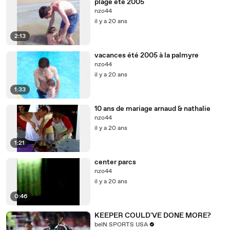
plage été 2005
nzo44
il y a 20 ans
2:13
vacances été 2005 à la palmyre
nzo44
il y a 20 ans
1:33
10 ans de mariage arnaud & nathalie
nzo44
il y a 20 ans
1:21
center parcs
nzo44
il y a 20 ans
0:46
KEEPER COULD'VE DONE MORE?
beIN SPORTS USA