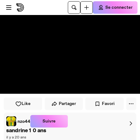
Passer au player
Passer au contenu principal
Se connecter
Like
Partager
Favori
Suivre
nzo44
sandrine 1 0 ans
il y a 20 ans