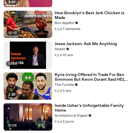
8:46
How Brooklyn’s Best Jerk Chicken is
Made
Bon Appétit
il y a 7 semaines
10:13
Jesse Jackson: Ask Me Anything
Reddit
il y a 10 ans
13:50
Kyrie Irving Offered In Trade For Ben
Simmons But Kevin Durant Said HELL
NO, Shut Down Trade
The Fumble
il y a 5 ans
2:35
Inside Usher’s Unforgettable Family
Home
Architectural Digest
il y a 5 jours
11:05