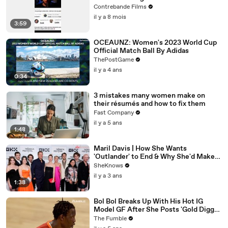
complexe de DARK
Contrebande Films
il y a 8 mois
3:59
OCEAUNZ: Women's 2023 World Cup
Official Match Ball By Adidas
ThePostGame
il y a 4 ans
0:34
3 mistakes many women make on
their résumés and how to fix them
Fast Company
il y a 5 ans
1:48
Maril Davis | How She Wants
'Outlander' to End & Why She'd Make
Caitríona Balfe Do a TikTok Dance
SheKnows
il y a 3 ans
1:38
Bol Bol Breaks Up With His Hot IG
Model GF After She Posts 'Gold Digger
For Life' In TikTok Video
The Fumble