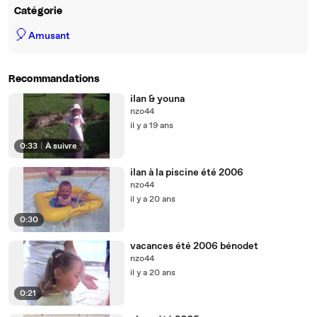
Catégorie
🎈
Amusant
Recommandations
ilan & youna
nzo44
il y a 19 ans
0:33
|
À suivre
ilan à la piscine été 2006
nzo44
il y a 20 ans
0:30
vacances été 2006 bénodet
nzo44
il y a 20 ans
0:21