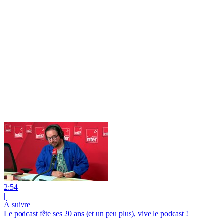
2:54
|
À suivre
Le podcast fête ses 20 ans (et un peu plus), vive le podcast !