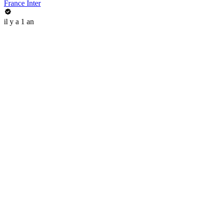
France Inter
il y a 1 an