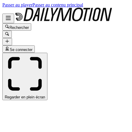
Passer au player
Passer au contenu principal
Rechercher
Se connecter
Regarder en plein écran