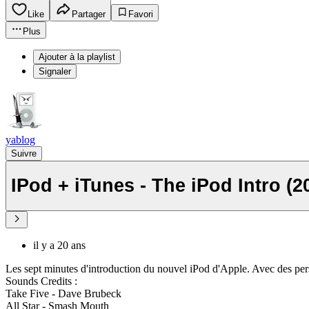
Like
Partager
Favori
Plus
Ajouter à la playlist
Signaler
yablog
Suivre
IPod + iTunes - The iPod Intro (2
il y a 20 ans
Les sept minutes d'introduction du nouvel iPod d'Apple. Avec des pers
Sounds Credits :
Take Five - Dave Brubeck
All Star - Smash Mouth