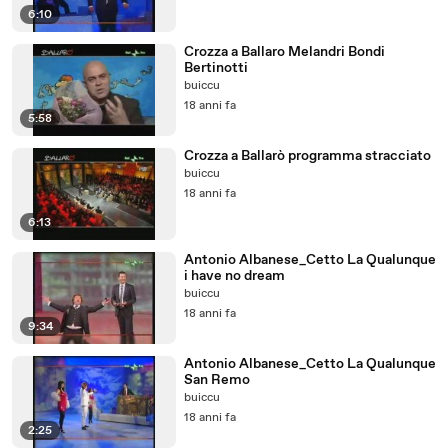
6:10
Crozza a Ballaro Melandri Bondi
Bertinotti
buiccu
18 anni fa
5:58
Crozza a Ballarò programma stracciato
buiccu
18 anni fa
6:13
Antonio Albanese_Cetto La Qualunque
i have no dream
buiccu
18 anni fa
9:34
Antonio Albanese_Cetto La Qualunque
San Remo
buiccu
18 anni fa
2:25