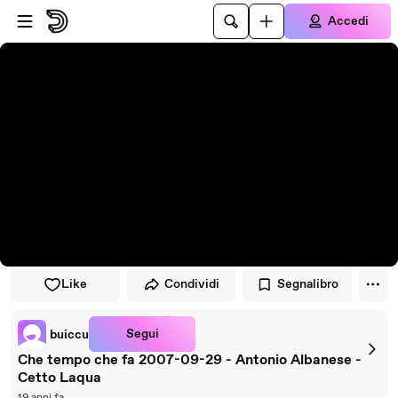
Vai al lettore
Passa al contenuto principale
Accedi
Like
Condividi
Segnalibro
Segui
buiccu
Che tempo che fa 2007-09-29 - Antonio Albanese -
Cetto Laqua