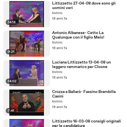
Littizzetto 27-04-08 dove sono gli
uomini veri
buiccu
18 anni fa
14:18
Antonio Albanese- Cetto La
Qualunque con il figlio Melo!
buiccu
18 anni fa
9:21
Luciana Littizzetto 13-04-08 un
leggero rammarico per Cloone
buiccu
18 anni fa
14:02
Crozza a Ballarò- Fassino Brambilla
Casini
buiccu
18 anni fa
7:41
Littizzetto 16-03-08 consigli originali
per le candidature