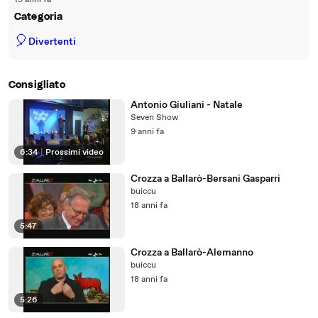
19 anni fa
Categoria
🎈
Divertenti
Consigliato
Antonio Giuliani - Natale
Seven Show
9 anni fa
6:34
|
Prossimi video
Crozza a Ballarò-Bersani Gasparri
buiccu
18 anni fa
5:47
Crozza a Ballarò-Alemanno
buiccu
18 anni fa
5:26