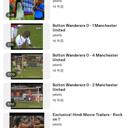
jeketb
14 年前
5:31
Bolton Wanderers 0 - 1 Manchester
United
jeketb
16 年前
1:15
Bolton Wanderers 0 - 4 Manchester
United
jeketb
16 年前
1:03
Bolton Wanderers 0 - 2 Manchester
United
jeketb
16 年前
1:10
Exclusive! Hindi Movie Trailers - Rock
on !!
jeketb