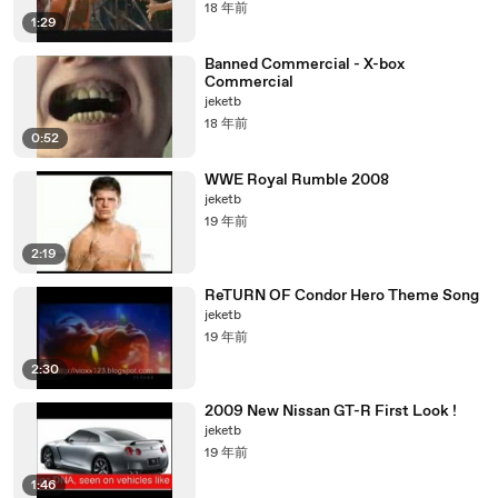
18 年前
1:29
Banned Commercial - X-box
Commercial
jeketb
18 年前
0:52
WWE Royal Rumble 2008
jeketb
19 年前
2:19
ReTURN OF Condor Hero Theme Song
jeketb
19 年前
2:30
2009 New Nissan GT-R First Look !
jeketb
19 年前
1:46