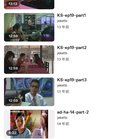
13:13
KS-ep19-part1
jeketb
13 年前
12:59
KS-ep19-part2
jeketb
13 年前
12:59
KS-ep19-part3
jeketb
13 年前
12:59
ad-ha-14-part-2
jeketb
14 年前
6:22