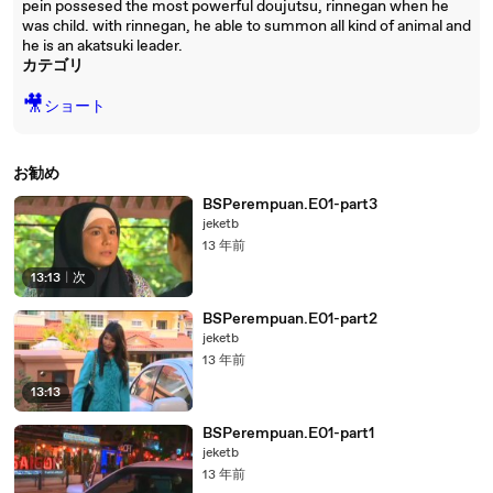
pein possesed the most powerful doujutsu, rinnegan when he
was child. with rinnegan, he able to summon all kind of animal and
he is an akatsuki leader.
カテゴリ
🎥
ショート
お勧め
BSPerempuan.E01-part3
jeketb
13 年前
13:13
|
次
BSPerempuan.E01-part2
jeketb
13 年前
13:13
BSPerempuan.E01-part1
jeketb
13 年前