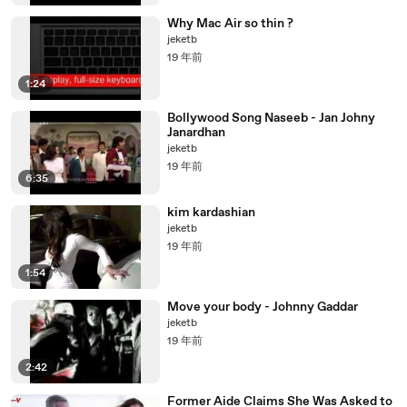
Why Mac Air so thin ?
jeketb
19 年前
1:24
Bollywood Song Naseeb - Jan Johny
Janardhan
jeketb
19 年前
6:35
kim kardashian
jeketb
19 年前
1:54
Move your body - Johnny Gaddar
jeketb
19 年前
2:42
Former Aide Claims She Was Asked to