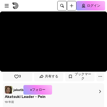
プレイヤーにスキップ
メインコンテンツにスキップ
ログイン
ブックマー
3
共有する
ク
+フォロー
jeketb
Akatsuki Leader - Pein
19 年前