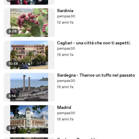
Sardinia
pampas30
12 anni fa
9:58
Cagliari - una città che non ti aspetti.
pampas30
15 anni fa
10:58
Sardegna - Tharros un tuffo nel passato
pampas30
15 anni fa
5:14
Madrid
pampas30
15 anni fa
3:47