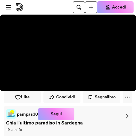
Vai al lettore
Passa al contenuto principale
Accedi
Like
Condividi
Segnalibro
Segui
pampas30
Chia l'ultimo paradiso in Sardegna
19 anni fa