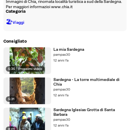
Immagini di Chia, rinomata località turistica a sud della Sardegna.
Per maggiori informazioi www.chia.it
Categoria
🏖
Viaggi
Consigliato
La mia Sardegna
pampas30
12 anni fa
5:35
|
Prossimi video
Sardegna - La torre multimediale di
Chia
pampas30
12 anni fa
5:31
Sardegna Iglesias Grotta di Santa
Barbara
pampas30
12 anni fa
8:01