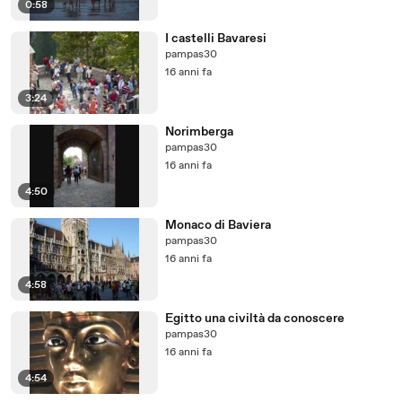
0:58
I castelli Bavaresi
pampas30
16 anni fa
3:24
Norimberga
pampas30
16 anni fa
4:50
Monaco di Baviera
pampas30
16 anni fa
4:58
Egitto una civiltà da conoscere
pampas30
16 anni fa
4:54