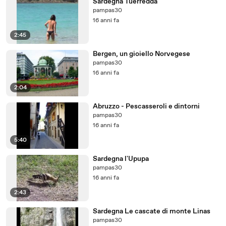
Sardegna Tuerredda
pampas30
16 anni fa
2:45
Bergen, un gioiello Norvegese
pampas30
16 anni fa
2:04
Abruzzo - Pescasseroli e dintorni
pampas30
16 anni fa
5:40
Sardegna l'Upupa
pampas30
16 anni fa
2:43
Sardegna Le cascate di monte Linas
pampas30