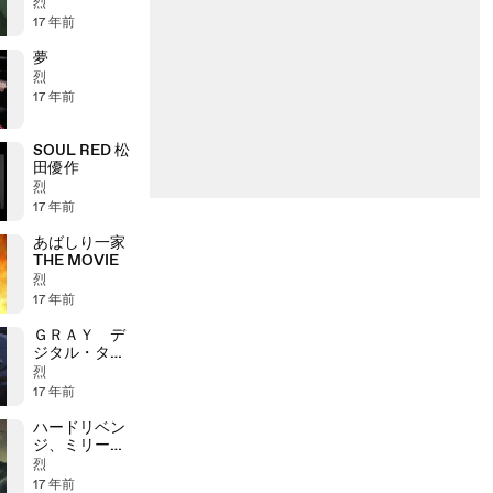
烈
17 年前
夢
烈
17 年前
SOUL RED 松
田優作
烈
17 年前
あばしり一家
THE MOVIE
烈
17 年前
ＧＲＡＹ デ
ジタル・ター
ゲット
烈
17 年前
ハードリベン
ジ、ミリー
ブラッディバ
烈
トル
17 年前