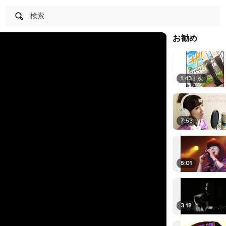
検索
お勧め
1:43
|
次
7:53
5:01
3:18