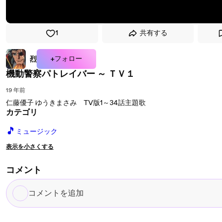
1
共有する
+フォロー
烈
機動警察パトレイバー ～ ＴＶ１
19 年前
仁藤優子 ゆうきまさみ TV版1～34話主題歌
カテゴリ
🎵
ミュージック
表示を小さくする
コメント
コ
メ
ン