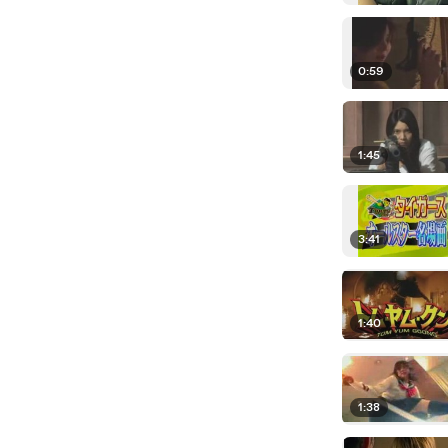
0:59
1:45
3:41
1:40
1:38