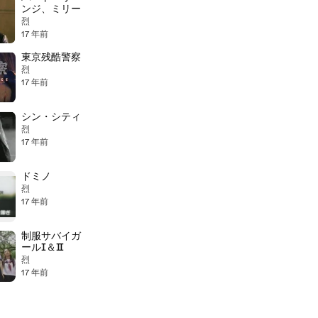
ンジ、ミリー
烈
17 年前
東京残酷警察
烈
17 年前
シン・シティ
烈
17 年前
ドミノ
烈
17 年前
制服サバイガ
ールⅠ＆Ⅱ
烈
17 年前