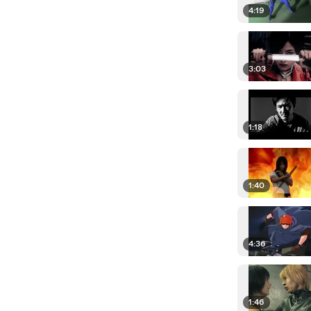
4:19
3:03
1:18
1:40
4:36
1:46