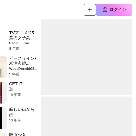
ログイン
TVアニメ「25
歳の女子高生」
／主題歌
Radio Luma
「Reunion」
8 年前
【short ver.】
ピースサイン/
米津玄師
cover アニメ
WadeDonald68392365
『僕のヒーロー
9 年前
アカデミア』第
2期オープニン
GET IT!
グテー
烈
マ/OP【フル歌
16 年前
詞付き】
寂しい街から
烈
16 年前
吸血少女