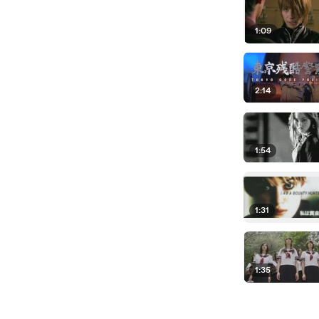
1:09
2:14
1:54
1:31
1:35