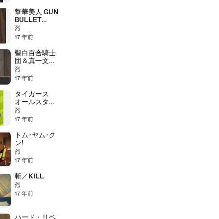
撃華美人 GUN
BULLET
BEAUTY
烈
17 年前
聖白百合騎士
団＆真一文字
拳
烈
17 年前
タイガース
オールスター
名場面
烈
17 年前
トム･ヤム･ク
ン!
烈
17 年前
斬／KILL
烈
17 年前
ハード・リベ