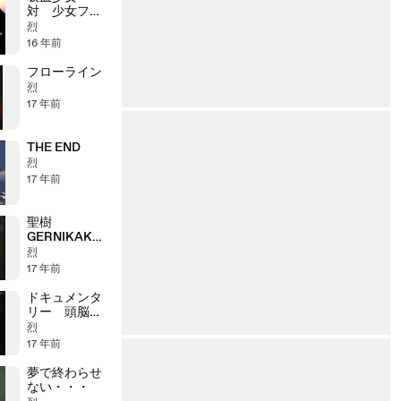
対 少女フラ
ンケン
烈
16 年前
フローライン
烈
17 年前
THE END
烈
17 年前
聖樹
GERNIKAKO
ARBOLA
烈
17 年前
ドキュメンタ
リー 頭脳警
察
烈
17 年前
夢で終わらせ
ない・・・