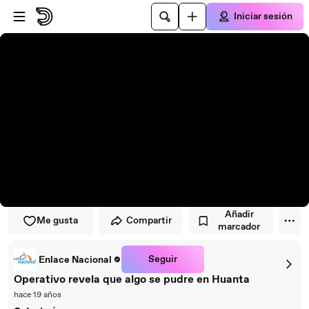
Saltar al reproductor
Saltar al contenido principal
Iniciar sesión
Añadir
Me gusta
Compartir
marcador
Seguir
Enlace Nacional
Operativo revela que algo se pudre en Huanta
hace 19 años