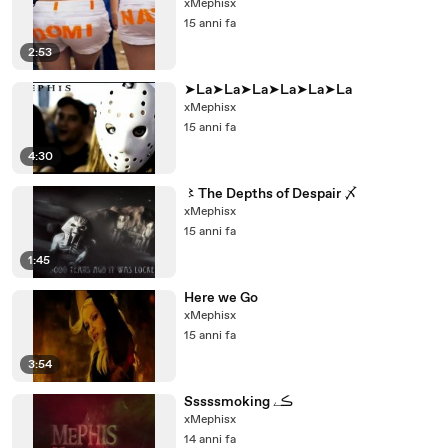
xMephisx
15 anni fa
2:53
➤La➤La➤La➤La➤La➤La
xMephisx
15 anni fa
4:30
〻The Depths of Despair 〆
xMephisx
15 anni fa
1:45
Here we Go
xMephisx
15 anni fa
3:54
Sssssmoking ڪے
xMephisx
14 anni fa