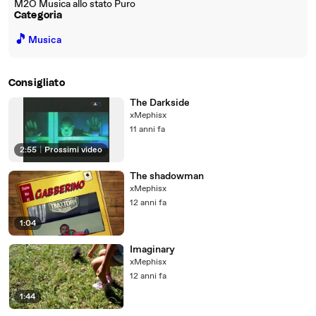
M2O Musica allo stato Puro
Categoria
🎵
Musica
Consigliato
The Darkside
xMephisx
11 anni fa
2:55
|
Prossimi video
The shadowman
xMephisx
12 anni fa
1:04
Imaginary
xMephisx
12 anni fa
1:44