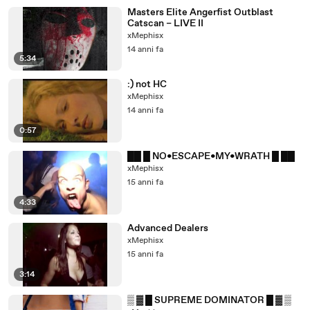
Masters Elite Angerfist Outblast
Catscan – LIVE II
xMephisx
14 anni fa
5:34
:) not HC
xMephisx
14 anni fa
0:57
██ █ NO•ESCAPE•MY•WRATH █ ██
xMephisx
15 anni fa
4:33
Advanced Dealers
xMephisx
15 anni fa
3:14
▒ ▓ █ SUPREME DOMINATOR █ ▓ ▒