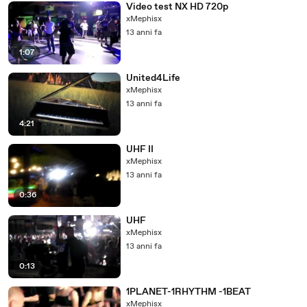
Video test NX HD 720p
xMephisx
13 anni fa
1:07
United4Life
xMephisx
13 anni fa
4:21
UHF II
xMephisx
13 anni fa
0:36
UHF
xMephisx
13 anni fa
0:13
1PLANET-1RHYTHM -1BEAT
xMephisx