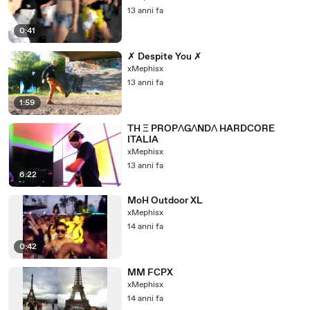
13 anni fa
0:41
✗ Despite You ✗
xMephisx
13 anni fa
1:59
TH Ξ PROPΛGΛNDΛ HARDCORE
ITALIA
xMephisx
13 anni fa
6:22
MoH Outdoor XL
xMephisx
14 anni fa
0:42
MM FCPX
xMephisx
14 anni fa