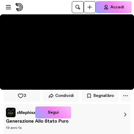
Vai al lettore
Passa al contenuto principale
Accedi
3
Condividi
Segnalibro
Segui
xMephisx
Generazione Allo Stato Puro
19 anni fa