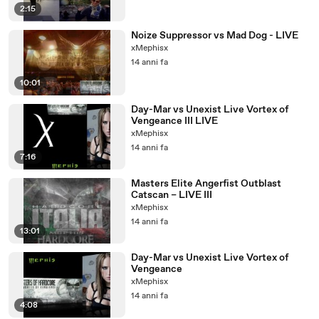
2:15
Noize Suppressor vs Mad Dog - LIVE
xMephisx
14 anni fa
10:01
Day-Mar vs Unexist Live Vortex of
Vengeance III LIVE
xMephisx
14 anni fa
7:16
Masters Elite Angerfist Outblast
Catscan – LIVE III
xMephisx
14 anni fa
13:01
Day-Mar vs Unexist Live Vortex of
Vengeance
xMephisx
14 anni fa
4:08