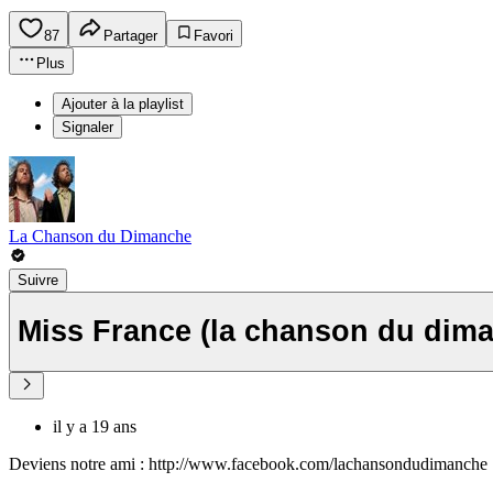
87
Partager
Favori
Plus
Ajouter à la playlist
Signaler
La Chanson du Dimanche
Suivre
Miss France (la chanson du dim
il y a 19 ans
Deviens notre ami : http://www.facebook.com/lachansondudimanche