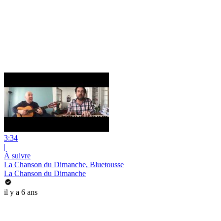
3:34
|
À suivre
La Chanson du Dimanche, Bluetousse
La Chanson du Dimanche
il y a 6 ans