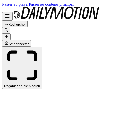
Passer au player
Passer au contenu principal
Rechercher
Se connecter
Regarder en plein écran