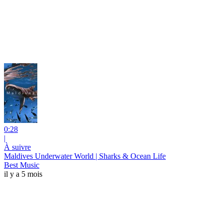
0:28
|
À suivre
Maldives Underwater World | Sharks & Ocean Life
Best Music
il y a 5 mois