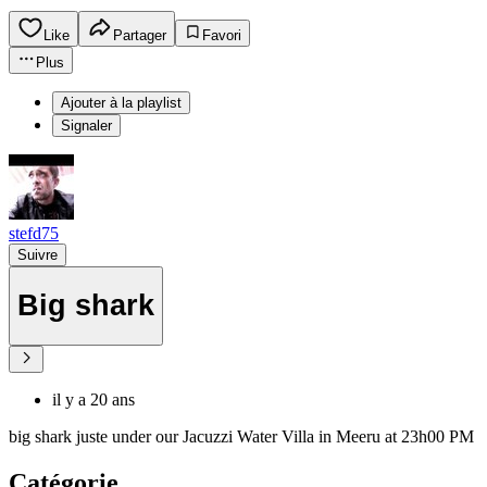
Like
Partager
Favori
Plus
Ajouter à la playlist
Signaler
stefd75
Suivre
Big shark
il y a 20 ans
big shark juste under our Jacuzzi Water Villa in Meeru at 23h00 PM
Catégorie