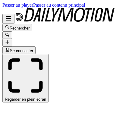
Passer au player
Passer au contenu principal
Rechercher
Se connecter
Regarder en plein écran